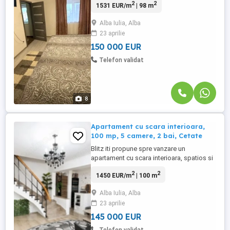
2
2
1531 EUR/m
| 98 m
interioară, situat la etajul 3, în Alba Iulioa,
Zona CENTRU Ultracentral Zona Mercur
Alba Iulia, Alba
City. 🏙️Apartamentul este foarte spațios,
23 aprilie
are Centrala Proprie, Geamuri Termopane,
2 Bai, 3 balcoane ...
150 000 EUR
Telefon validat
8
Apartament cu scara interioara,
100 mp, 5 camere, 2 bai, Cetate
Blitz iti propune spre vanzare un
apartament cu scara interioara, spatios si
luminos, situat intr-una din cele mai
2
2
1450 EUR/m
| 100 m
apreciate zone din Alba Iulia- Cetate, zona
Stadion. O locuinta ideala pentru familie,
Alba Iulia, Alba
ce imbina confortul cu intimitatea, oferind
23 aprilie
un stil de viata modern si relaxant.
Proprietatea este ...
145 000 EUR