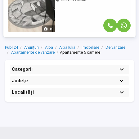
Telefon validat
10
Publi24
Anunțuri
Alba
Alba Iulia
Imobiliare
De vanzare
Apartamente de vanzare
Apartamente 5 camere
Categorii
Județe
Localități