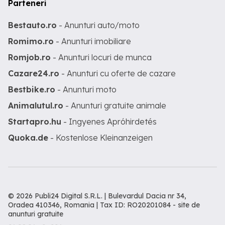
Parteneri
Bestauto.ro
- Anunturi auto/moto
Romimo.ro
- Anunturi imobiliare
Romjob.ro
- Anunturi locuri de munca
Cazare24.ro
- Anunturi cu oferte de cazare
Bestbike.ro
- Anunturi moto
Animalutul.ro
- Anunturi gratuite animale
Startapro.hu
- Ingyenes Apróhirdetés
Quoka.de
- Kostenlose Kleinanzeigen
© 2026 Publi24 Digital S.R.L. | Bulevardul Dacia nr 34,
Oradea 410346, Romania | Tax ID: RO20201084 -
site de
anunturi gratuite