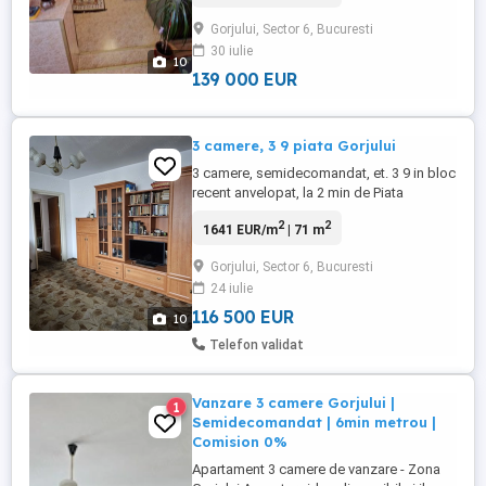
amplasat la 5 minute de mers pe jos de
Gorjului, Sector 6, Bucuresti
grădiniță, școală nr.157, la 5 minute de
30 iulie
Piață Gorjului și metrou. Se afla la 1 minut
10
de mers pe jos de stația ...
139 000 EUR
3 camere, 3 9 piata Gorjului
3 camere, semidecomandat, et. 3 9 in bloc
recent anvelopat, la 2 min de Piata
Gorjului, 5-6 min de metrou Gorjului.
2
2
1641 EUR/m
| 71 m
Apartamentul are ferestre cu tamplarie si
geam termopan, 2 balcoane mari inchise
Gorjului, Sector 6, Bucuresti
cu termopan, baie cu fereastra. Nu este pe
24 iulie
colt. In apropiere se afla scoala generala,
gradinita, piata, ...
116 500 EUR
10
Telefon validat
Vanzare 3 camere Gorjului |
1
Semidecomandat | 6min metrou |
Comision 0%
Apartament 3 camere de vanzare - Zona