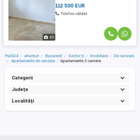
1970, are regim de inaltime ...
112 500 EUR
Telefon validat
20
Publi24
Anunțuri
Bucuresti
Sector 6
Imobiliare
De vanzare
Apartamente de vanzare
Apartamente 3 camere
Categorii
Județe
Localități