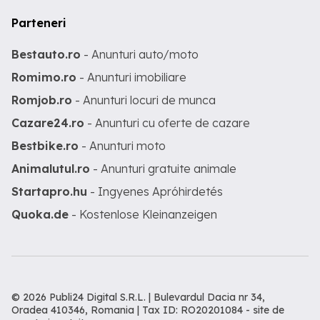
Parteneri
Bestauto.ro
- Anunturi auto/moto
Romimo.ro
- Anunturi imobiliare
Romjob.ro
- Anunturi locuri de munca
Cazare24.ro
- Anunturi cu oferte de cazare
Bestbike.ro
- Anunturi moto
Animalutul.ro
- Anunturi gratuite animale
Startapro.hu
- Ingyenes Apróhirdetés
Quoka.de
- Kostenlose Kleinanzeigen
© 2026 Publi24 Digital S.R.L. | Bulevardul Dacia nr 34,
Oradea 410346, Romania | Tax ID: RO20201084 -
site de