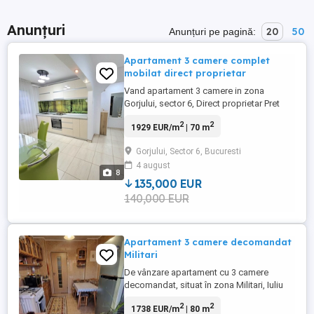
Anunțuri
20
50
Anunțuri pe pagină:
Apartament 3 camere complet
mobilat direct proprietar
Vand apartament 3 camere in zona
Gorjului, sector 6, Direct proprietar Pret
135 000 Euro Telefon Semidecomandat
2
2
1929 EUR/m
| 70 m
Suprafata utila 70 mp + Balcon 9 mp
Bucatarie separata Centrala proprie -
Gorjului, Sector 6, Bucuresti
proprietar conducta de gaze Aer
4 august
conditionat Dispune de 2 spații de
8
depozitare încastrate în perete, integrate
135,000 EUR
și prevăzute ...
140,000 EUR
Apartament 3 camere decomandat
Militari
De vânzare apartament cu 3 camere
decomandat, situat în zona Militari, Iuliu
Maniu Este situat stradal, pe spate, nu se
2
2
1738 EUR/m
| 80 m
aude zgomotul de la bulevard. Este