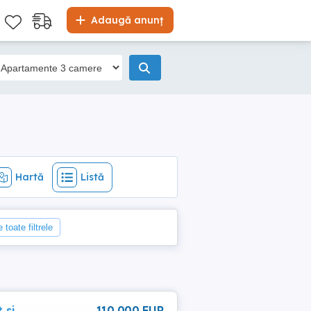
Hartă
Listă
Adaugă anunț
Hartă
Listă
 toate filtrele
 si
110 000 EUR