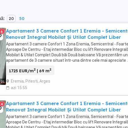
nă:
20
50
Apartament 3 Camere Confort 1 Eremia - Semicent
6
Renovat Integral Mobilat Și Utilat Complet Liber
Apartament 3 camere Confort 1 Zona Eremia, Semicentral - Foart
Aproape De Centru - Etaj intermediar Bloc cu lift Renovare Integral
Mobilat & Utilat Complet Două băi Două balcoane Vă prezentăm un
apartament de 3 camere situat într-una dintre cele mai apreciate ..
2
2
1725 EUR/m
| 69 m
Eremia, Pitesti, Arges
21
azi 15:55
Apartament 3 Camere Confort 1 Eremia - Semicent
4
Renovat Integral Mobilat Și Utilat Complet Liber
Apartament 3 camere Confort 1 Zona Eremia, Semicentral - Foart
Aproape De Centru - Etaj intermediar Bloc cu lift Renovare Integral
Mobilat & Utilat Complet Două băi Două balcoane Vă prezentăm un