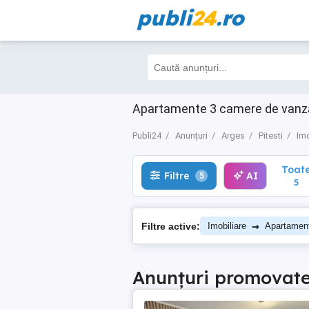
publi
24
.ro
Toate
Filtre
AI
5
5
Apartamente 3 camere de vanzare
Publi24
Anunțuri
Arges
Pitesti
Imo
Toat
Filtre
AI
5
5
→
Filtre active:
Imobiliare
Apartamen
Anunțuri promovat