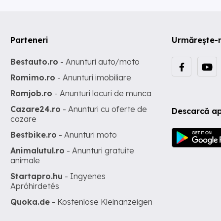
Parteneri
Urmărește-
Bestauto.ro
- Anunturi auto/moto
Romimo.ro
- Anunturi imobiliare
Romjob.ro
- Anunturi locuri de munca
Cazare24.ro
- Anunturi cu oferte de
Descarcă ap
cazare
Bestbike.ro
- Anunturi moto
Animalutul.ro
- Anunturi gratuite
animale
Startapro.hu
- Ingyenes
Apróhirdetés
Quoka.de
- Kostenlose Kleinanzeigen