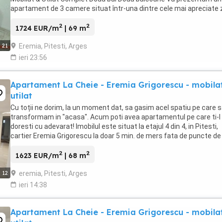
apartament de 3 camere situat într-una dintre cele mai apreciate
Semicentrale ale ...
2
2
1724 EUR/m
| 69 m
Eremia, Pitesti, Arges
21
ieri 23:56
Apartament La Cheie - Eremia Grigorescu - mobilat
utilat
Cu toții ne dorim, la un moment dat, sa gasim acel spatiu pe care sa
transformam in "acasa". Acum poti avea apartamentul pe care ti-l
doresti cu adevarat! Imobilul este situat la etajul 4 din 4, in Pitesti,
cartier Eremia Grigorescu la doar 5 min. de mers fata de puncte de
interes : mijloc de transport ...
2
2
1623 EUR/m
| 68 m
eremia, Pitesti, Arges
12
ieri 14:38
Apartament La Cheie - Eremia Grigorescu - mobilat