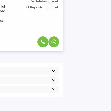
Telefon validat
ilul
Repostat automat
doar
os,