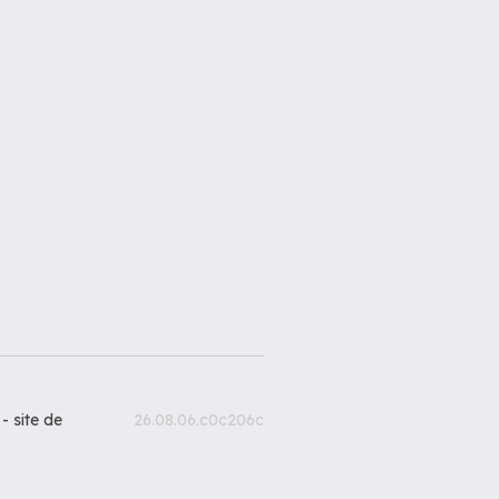
 -
site de
26.08.06.c0c206c