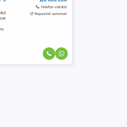
Telefon validat
ilul
Repostat automat
doar
os,