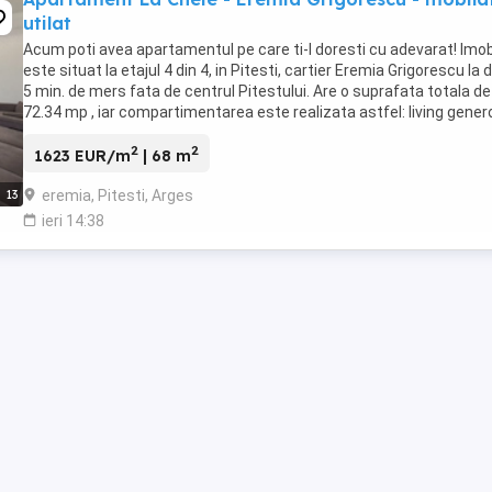
utilat
Acum poti avea apartamentul pe care ti-l doresti cu adevarat! Imob
este situat la etajul 4 din 4, in Pitesti, cartier Eremia Grigorescu la 
5 min. de mers fata de centrul Pitestului. Are o suprafata totala de
72.34 mp , iar compartimentarea este realizata astfel: living gener
dormitor matrimonial ...
2
2
1623 EUR/m
| 68 m
eremia, Pitesti, Arges
13
ieri 14:38