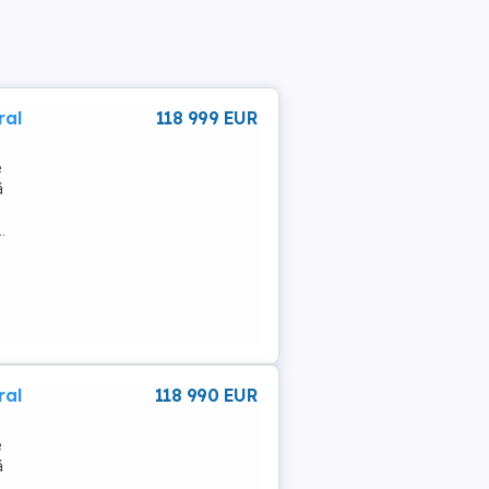
ral
118 999 EUR
e
ă
.
ral
118 990 EUR
e
ă