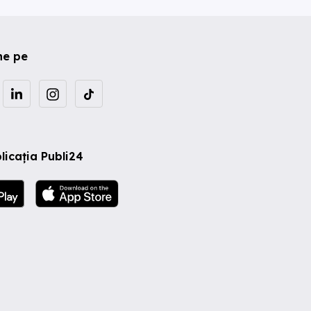
ne pe
licația Publi24