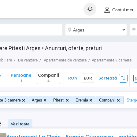
Persoane
Companii
RON
EUR
Sortează
Contul meu
1
4
 Pitesti Arges • Anunturi, oferte, preturi
biliare
De vanzare
Apartamente de vanzare
Apartamente 3 camere
e
Persoane
Companii
RON
EUR
Sortează
1
4
te 3 camere
Arges
Pitesti
Eremia
Companii
Șterge
e
–
Vezi toate
Apartament La Cheie - Eremia Grigorescu - mobilat