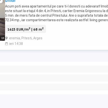
utilat
Acum poti avea apartamentul pe care ti-l doresti cu adevarat! Imob
este situat la etajul 4 din 4, in Pitesti, cartier Eremia Grigorescu la 
5 min. de mers fata de centrul Pitestului. Are o suprafata totala de
72.34 mp , iar compartimentarea este realizata astfel: living gener
dormitor matrimonial ...
2
2
1623 EUR/m
| 68 m
eremia, Pitesti, Arges
13
ieri 14:38