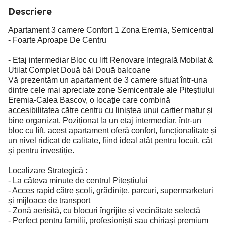
Descriere
Apartament 3 camere Confort 1 Zona Eremia, Semicentral
- Foarte Aproape De Centru
- Etaj intermediar Bloc cu lift Renovare Integrală Mobilat &
Utilat Complet Două băi Două balcoane
Vă prezentăm un apartament de 3 camere situat într-una
dintre cele mai apreciate zone Semicentrale ale Piteștiului
Eremia-Calea Bascov, o locație care combină
accesibilitatea către centru cu liniștea unui cartier matur și
bine organizat. Poziționat la un etaj intermediar, într-un
bloc cu lift, acest apartament oferă confort, funcționalitate și
un nivel ridicat de calitate, fiind ideal atât pentru locuit, cât
și pentru investiție.
Localizare Strategică :
- La câteva minute de centrul Piteștiului
- Acces rapid către școli, grădinițe, parcuri, supermarketuri
și mijloace de transport
- Zonă aerisită, cu blocuri îngrijite și vecinătate selectă
- Perfect pentru familii, profesioniști sau chiriași premium