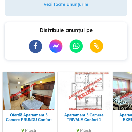
Vezi toate anunțurile
Distribuie anunțul pe
Ofertă! Apartament 3
Apartament 3 Camere
Apartament 3 Camere
Camere PRUNDU Confort
TRIVALE Confort 1
EXER
1 Bloc 2008 Cu Lift 60 M
Decomandat Etaj P 4
Confort
Etaj 4 6 Mobilat Utilat
Stradal Complex 2 An
Balcoan
Pitesti
Pitesti