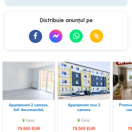
Distribuie anunțul pe
Apartament 2 camere,
Apartament nou 2
Premium residence, 2
full decomandat,
camere
cam
premium residence
dez
c
Giroc
Giroc
79,500 EUR
79,500 EUR
7