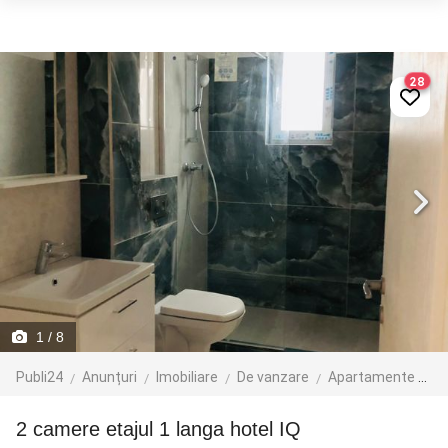
28
1
/ 8
Publi24
Anunțuri
Imobiliare
De vanzare
Apartamente de vanzare
2 camere etajul 1 langa hotel IQ