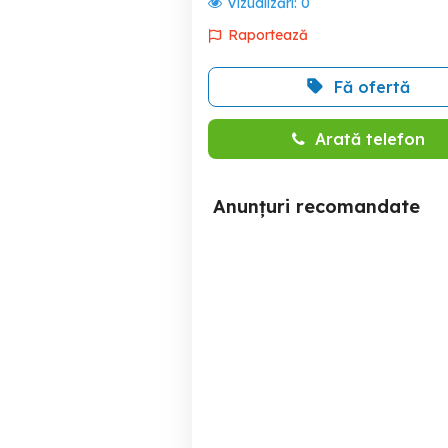
Vizualizări:
0
Raportează
Fă ofertă
Arată telefon
Anunțuri recomandate
* URGENT* Vând
Garsoniera conf 2 direct
garsonieră 20.000 Euro
Sector 5