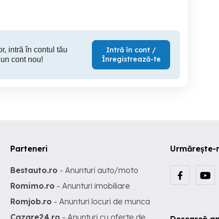
30,000 EUR
39,500 EUR
45,
r, intră în contul tău
Intră în cont /
Înregistrează-te
 un cont nou!
Parteneri
Urmărește-
Bestauto.ro
- Anunturi auto/moto
Romimo.ro
- Anunturi imobiliare
Romjob.ro
- Anunturi locuri de munca
Cazare24.ro
- Anunturi cu oferte de
Descarcă ap