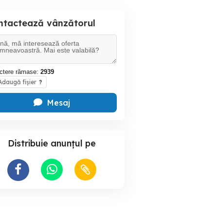
ntactează vânzătorul
ctere rămase:
2939
daugă fișier
?
Mesaj
Distribuie anunțul pe