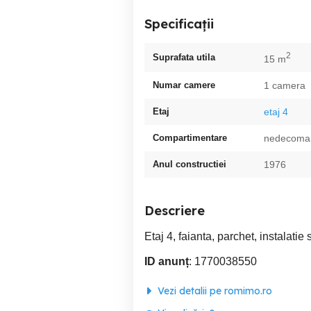
Specificații
2
Suprafata utila
15 m
Numar camere
1 camera
Etaj
etaj 4
Compartimentare
nedecoma
Anul constructiei
1976
Descriere
Etaj 4, faianta, parchet, instalatie 
ID anunț
: 1770038550
Vezi detalii pe romimo.ro