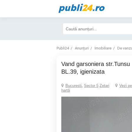
publi
24
.ro
Publi24
Anunțuri
Imobiliare
De vanz
Vand garsoniera str.Tunsu Petre nr 9A,
BL.39, igienizata
Bucuresti
,
Sector 5
Zetari
Vezi pe
hartă