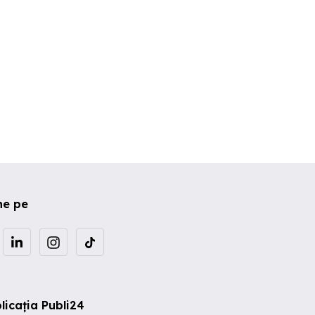
ne pe
licația Publi24