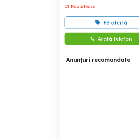
Raportează
Fă ofertă
Arată telefon
Anunțuri recomandate
1 camera la 3 minute de
1 camere ideal pentru
biserica Tosca Musicescu
i
Timisoara
65,000 EUR