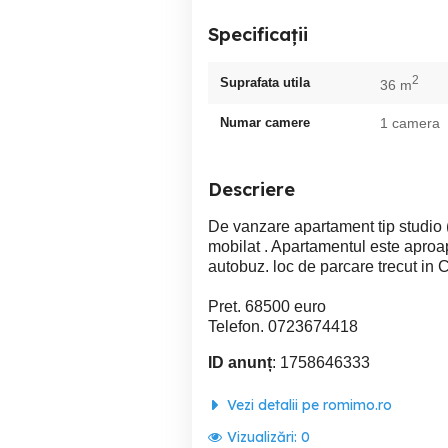
Specificații
2
Suprafata utila
36 m
Numar camere
1 camera
Descriere
De vanzare apartament tip studio 
mobilat . Apartamentul este aproap
autobuz. loc de parcare trecut in 
Pret. 68500 euro
Telefon. 0723674418
ID anunț
: 1758646333
Vezi detalii pe romimo.ro
Vizualizări:
0