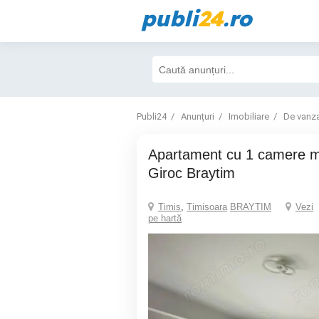
publi
24
.ro
Publi24
Anunțuri
Imobiliare
De vanz
Apartament cu 1 camere mobilat si utilat
Giroc Braytim
Timis
,
Timisoara
BRAYTIM
Vezi
pe hartă