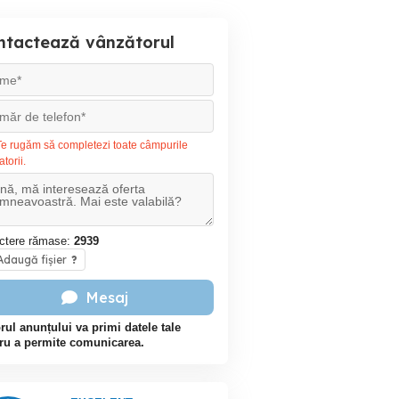
ntactează vânzătorul
e rugăm să completezi toate câmpurile
atorii.
ctere rămase:
2939
daugă fișier
?
Mesaj
rul anunțului va primi datele tale
ru a permite comunicarea.