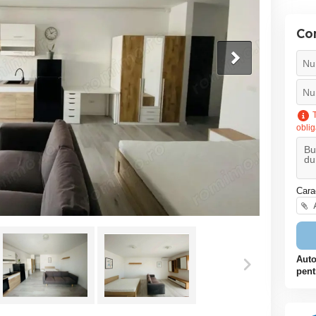
Co
T
oblig
Cara
A
Auto
pent