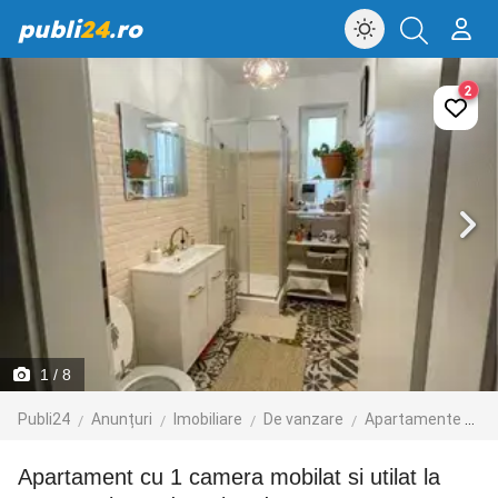
publi
24
.ro
2
1
/ 8
Publi24
Anunțuri
Imobiliare
De vanzare
Apartamente de vanzare
Apartament cu 1 camera mobilat si utilat la