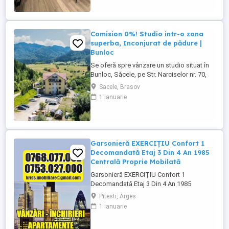
multe detalii, vă rugăm să ne contactați.
Comision 0%! Studio intr-o zona
superba, Inconjurat de pădure |
Bunloc
Se oferă spre vânzare un studio situat în
Bunloc, Săcele, pe Str. Narciselor nr. 70,
într-un bloc construit în 2015, amplasat
Sacele, Brasov
într-o locație deosebită, înconjurată de
1 ianuarie
pădure. Zona Bunloc este una dintre cele
mai apreciate din apropierea Brașovului,
datorită liniștii, aerului curat și accesului
rapid ...
Garsonieră EXERCIȚIU Confort 1
Decomandată Etaj 3 Din 4 An 1985
Centrală Proprie Mobilată
Garsonieră EXERCIȚIU Confort 1
Decomandată Etaj 3 Din 4 An 1985
Centrală Proprie Mobilată - Agenția
Pitesti, Arges
Imobiliară * KRISSS * prezintă spre
1 ianuarie
vânzare, în exclusivitate, o garsonieră
situată în zona Exercițiu, una dintre cele