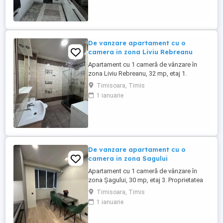
o suprafata utila de 32mp si este la etajul
3, decomandat, an constructie 1990.
Pentru mai multe informatii ...
De vanzare apartament cu o
camera in zona Liviu Rebreanu
Apartament cu 1 cameră de vânzare în
zona Liviu Rebreanu, 32 mp, etaj 1.
Locuința este amplasată într-un bloc
Timisoara, Timis
civilizat, cu acces rapid la punctele de
1 ianuarie
interes și rețeaua de transport, ideală
pentru locuit sau investiție. Imobilul este
bine întreținut. Pentru mai multe detalii, vă
rugăm să ne contact ...
De vanzare apartament cu o
camera in zona Sagului
Apartament cu 1 cameră de vânzare în
zona Șagului, 30 mp, etaj 3. Proprietatea
beneficiază de o poziționare bună,cu
Timisoara, Timis
acces rapid către principalele artere ale
1 ianuarie
orașului, fiind ideală pentru o persoană
sau ca investiție imobiliară. Pentru mai