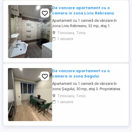
De vanzare apartament cu o
camera in zona Liviu Rebreanu
Apartament cu 1 cameră de vânzare în
zona Liviu Rebreanu, 32 mp, etaj 1.
Locuința este amplasată într-un bloc
Timisoara, Timis
civilizat, cu acces rapid la punctele de
1 ianuarie
interes și rețeaua de transport, ideală
pentru locuit sau investiție. Imobilul este
bine întreținut. Pentru mai multe detalii, vă
rugăm să ne contact ...
De vanzare apartament cu o
camera in zona Sagului
Apartament cu 1 cameră de vânzare în
zona Șagului, 30 mp, etaj 3. Proprietatea
beneficiază de o poziționare bună,cu
Timisoara, Timis
acces rapid către principalele artere ale
1 ianuarie
orașului, fiind ideală pentru o persoană
sau ca investiție imobiliară. Pentru mai
multe detalii, vă rugăm să ne contactați.