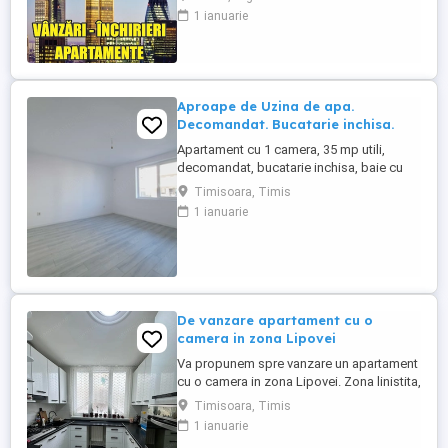
Imobiliară * KRISSS * prezintă spre
1 ianuarie
vânzare, în exclusivitate, o garsonieră
situată în zona Exercițiu, una dintre cele
mai căutate zone ale orașului datorită
accesului rapid ...
Aproape de Uzina de apa.
Decomandat. Bucatarie inchisa.
Apartament cu 1 camera, 35 mp utili,
decomandat, bucatarie inchisa, baie cu
geam, incalzire in pardoseala, geamuri
Timisoara, Timis
tripan, loc de parcare in CF, 58.000 Euro.
1 ianuarie
0755793075
De vanzare apartament cu o
camera in zona Lipovei
Va propunem spre vanzare un apartament
cu o camera in zona Lipovei. Zona linistita,
aproape de Iulius Mall, mijloace de
Timisoara, Timis
transport in comun. Apartamentul se vinde
1 ianuarie
ca in poze, vanzare imediata. Dispune de