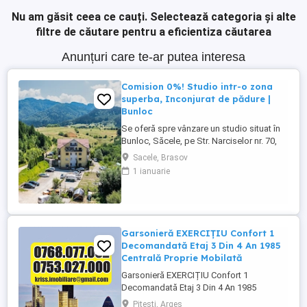
Nu am găsit ceea ce cauți.
Selectează categoria și alte
filtre de căutare pentru a eficientiza căutarea
Anunțuri care te-ar putea interesa
Comision 0%! Studio intr-o zona
superba, Inconjurat de pădure |
Bunloc
Se oferă spre vânzare un studio situat în
Bunloc, Săcele, pe Str. Narciselor nr. 70,
într-un bloc construit în 2015, amplasat
Sacele, Brasov
într-o locație deosebită, înconjurată de
1 ianuarie
pădure. Zona Bunloc este una dintre cele
mai apreciate din apropierea Brașovului,
datorită liniștii, aerului curat și accesului
rapid ...
Garsonieră EXERCIȚIU Confort 1
Decomandată Etaj 3 Din 4 An 1985
Centrală Proprie Mobilată
Garsonieră EXERCIȚIU Confort 1
Decomandată Etaj 3 Din 4 An 1985
Centrală Proprie Mobilată - Agenția
Pitesti, Arges