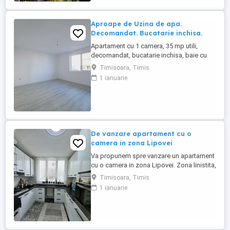
mai căutate zone ale orașului datorită
accesului rapid ...
Aproape de Uzina de apa.
Decomandat. Bucatarie inchisa.
Apartament cu 1 camera, 35 mp utili,
decomandat, bucatarie inchisa, baie cu
geam, incalzire in pardoseala, geamuri
Timisoara, Timis
tripan, loc de parcare in CF, 58.000 Euro.
1 ianuarie
0755793075
De vanzare apartament cu o
camera in zona Lipovei
Va propunem spre vanzare un apartament
cu o camera in zona Lipovei. Zona linistita,
aproape de Iulius Mall, mijloace de
Timisoara, Timis
transport in comun. Apartamentul se vinde
1 ianuarie
ca in poze, vanzare imediata. Dispune de
o suprafata utila de 32mp si este la etajul
3, decomandat, an constructie 1990.
Pentru mai multe informatii ...