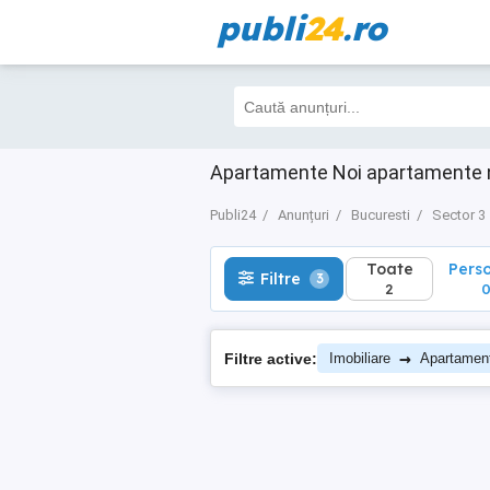
publi
24
.ro
Toate
Perso
Filtre
3
2
0
Apartamente Noi apartamente n
Publi24
Anunțuri
Bucuresti
Sector 3
Toate
Pers
Filtre
3
2
→
Filtre active:
Imobiliare
Apartamen