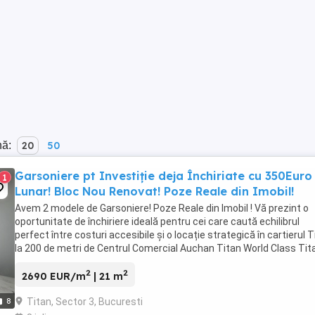
nă:
20
50
Garsoniere pt Investiție deja Închiriate cu 350Euro
1
Lunar! Bloc Nou Renovat! Poze Reale din Imobil!
Avem 2 modele de Garsoniere! Poze Reale din Imobil ! Vă prezint o
oportunitate de închiriere ideală pentru cei care caută echilibrul
perfect între costuri accesibile și o locație strategică în cartierul T
la 200 de metri de Centrul Comercial Auchan Titan World Class Tita
Garsonierele sunt situate ...
2
2
2690 EUR/m
| 21 m
Titan, Sector 3, Bucuresti
8