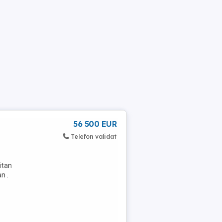
56 500 EUR
Telefon validat
itan
n .