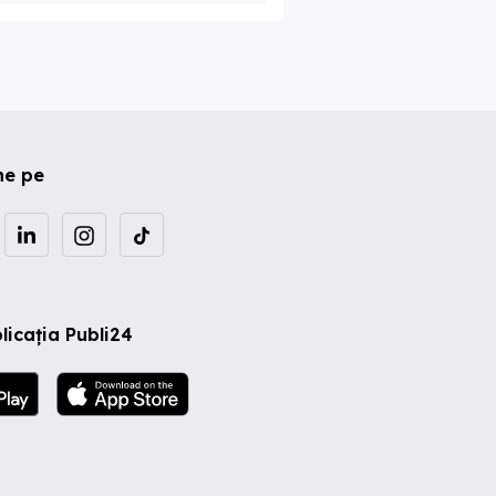
ne pe
licația Publi24