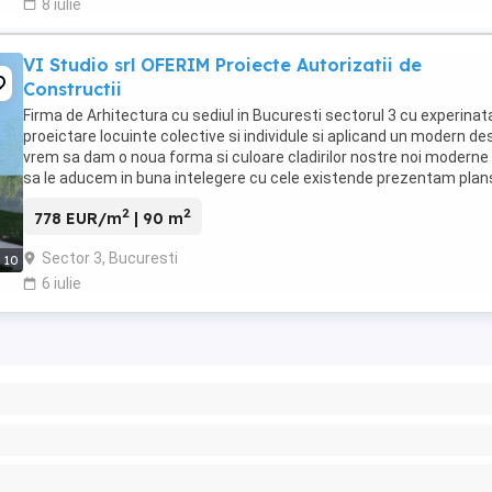
8 iulie
VI Studio srl OFERIM Proiecte Autorizatii de
Constructii
Firma de Arhitectura cu sediul in Bucuresti sectorul 3 cu experinata
proeictare locuinte colective si individule si aplicand un modern de
vrem sa dam o noua forma si culoare cladirilor nostre noi moderne 
sa le aducem in buna intelegere cu cele existende prezentam planse
2
2
778 EUR/m
| 90 m
Sector 3, Bucuresti
10
6 iulie