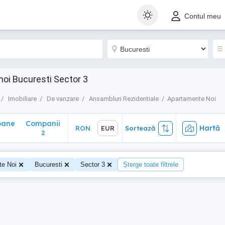
ane
Companii
Hartă
RON
EUR
Sortează
Contul meu
2
oi Bucuresti Sector 3
Imobiliare
De vanzare
Ansambluri Rezidentiale
Apartamente Noi
oane
Companii
Hartă
RON
EUR
Sortează
0
2
te Noi
Bucuresti
Sector 3
Șterge toate filtrele