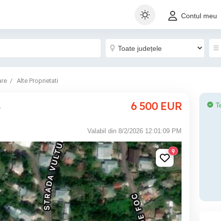
Contul meu
are
Alte Proprietati
6 500
EUR
T
p
Valabil din 8/2/2026 12:01:09 PM
9