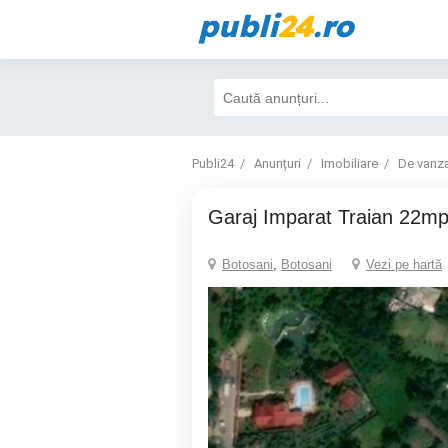
publi
24
.ro
Publi24
Anunțuri
Imobiliare
De vanz
Garaj Imparat Traian 22m
Botosani
,
Botosani
Vezi pe hartă