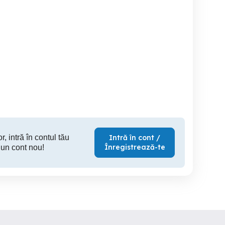
Vand garaj în Botoșani
Vând două clădiri situate
vand garaj zona Pacea nr
în aceeași curte
Botosani
Botosani
B
2,000 EUR
1,500 RON
6,
r, intră în contul tău
Intră în cont /
Înregistrează-te
 un cont nou!