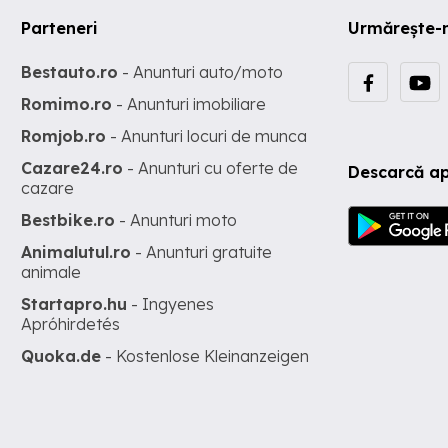
Parteneri
Urmărește-
Bestauto.ro
- Anunturi auto/moto
Romimo.ro
- Anunturi imobiliare
Romjob.ro
- Anunturi locuri de munca
Cazare24.ro
- Anunturi cu oferte de
Descarcă ap
cazare
Bestbike.ro
- Anunturi moto
Animalutul.ro
- Anunturi gratuite
animale
Startapro.hu
- Ingyenes
Apróhirdetés
Quoka.de
- Kostenlose Kleinanzeigen