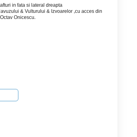
turi in fata si lateral dreapta
r Havuzului & Vulturului & Izvoarelor ,cu acces din
u Octav Onicescu.