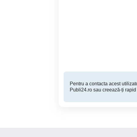
Vând garaj
Botosani
9,000 EUR
Pentru a contacta acest utilizato
Publi24.ro sau creează-ți rapid