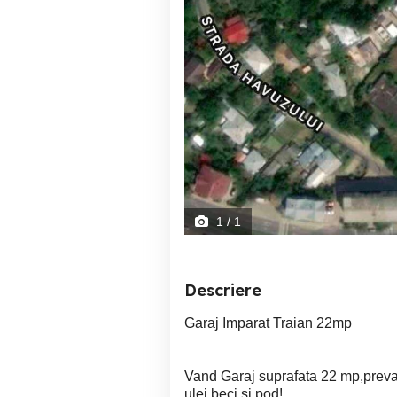
1
/ 1
Descriere
Garaj Imparat Traian 22mp
Vand Garaj suprafata 22 mp,prevaz
ulei,beci si pod!