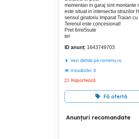
momentan in garaj sint montante raf
este situat in intersectia strazilo
sensul giratoriu Imparat Traian c
Terenul este concesionat!
Pret 6mii5sute
tel
ID anunț
: 1643749703
Vezi detalii pe romimo.ro
Vizualizări:
0
Raportează
Fă ofertă
Anunțuri recomandate