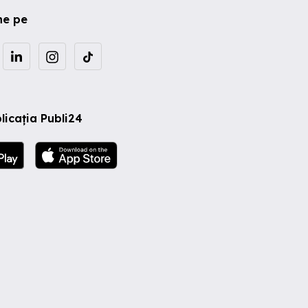
ne pe
licația Publi24