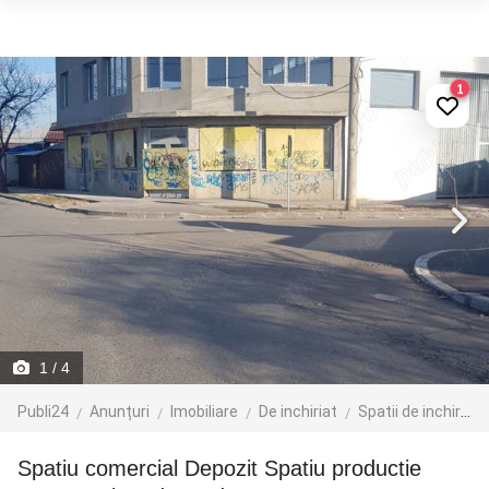
1
1
/ 4
Publi24
Anunțuri
Imobiliare
De inchiriat
Spatii de inchiriat
Spatiu comercial Depozit Spatiu productie