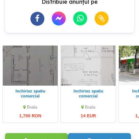
Distribuie anunțul pe
Inchiriez spatiu
inchiriez spatiu
Inchiriez spatii
comercial
comercial
c
Braila
Braila
1,700 RON
14 EUR
1