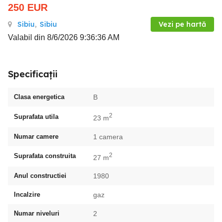
250
EUR
Sibiu
,
Sibiu
Vezi pe hartă
Valabil din 8/6/2026 9:36:36 AM
Specificații
Clasa energetica
B
2
Suprafata utila
23 m
Numar camere
1 camera
2
Suprafata construita
27 m
Anul constructiei
1980
Incalzire
gaz
Numar niveluri
2