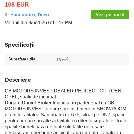
108
EUR
Hunedoara
,
Deva
Vezi pe hartă
Valabil din 8/6/2026 6:11:47 PM
Specificații
2
Suprafata utila
18 m
Descriere
GB MOTORS INVEST DEALER PEUGEOT CITROEN
OPEL, spatii de inchiriat
Dogaru Daniel-Broker Imobiliar in parteneriat cu GB
MOTORS INVEST oferim spre inchiriere in SHOWROOM-
ul din localitatea Santuhalm nr. 67F, situat pe DN7, spatii
pentru birouri sau alte activitati, cu diferite suprafete. Toate
spatiile beneficiaza de toate utilitatile necesare
desfasurarii unei bune activitati: apa curenta, canalizare,