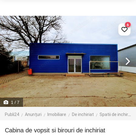
6
1
/ 7
Publi24
Anunțuri
Imobiliare
De inchiriat
Spatii de inchiriat
Cabina de vopsit si birouri de inchiriat