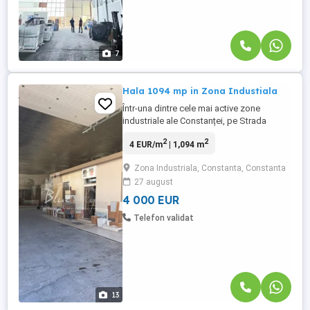
7
Hala 1094 mp in Zona Industiala
Într-una dintre cele mai active zone
industriale ale Constanței, pe Strada
Interioară 3, în imediata apropiere a Străzii
2
2
4 EUR/m
| 1,094 m
Nicolae Filimon, se află un spațiu
industrial ce impresionează prin
Zona Industriala, Constanta, Constanta
funcționalitate și dimensiuni. Cu o
27 august
suprafață generoasă de 1094 mp, hala
dispune de toate caracteristicile esențiale
4 000 EUR
...
Telefon validat
13