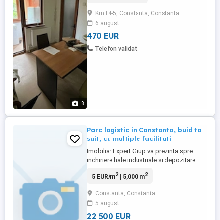
pe gaz,pretabil saloane infrumusetare,de
Km+4-5, Constanta, Constanta
masaj,barbershop ,recuperare
6 august
medicala,sau alte activitati .Locatia este
intabulata ca spatiu comercial dispune de
470 EUR
apa trasa in fiecare ...
Telefon validat
8
Parc logistic in Constanta, buid to
suit, cu multiple facilitati
Imobiliar Expert Grup va prezinta spre
inchiriere hale industriale si depozitare
intr-un centru logistic nou, BTS (buid to
2
2
5 EUR/m
| 5,000 m
suit), care ofera o multime de facilitati la
standarde inalte, pe singura parcela de
Constanta, Constanta
teren disponibila in prezent pentru
5 august
investitii private in logistica si dezvoltari
industriale ...
22 500 EUR