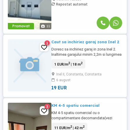
Repostat automat
Promovat
11
Caut sa inchiriez garaj zona Inel 2
1
Doresc sa inchiriez garaj in zona Inel 2.
Inaltimea garajului minim 2,2m si lungimea
garajului nu mai putin de 5,5m
2
2
1 EUR/m
| 18 m
Inel II, Constanta, Constanta
6 august
19 EUR
KM 4-5 spatiu comercial
3
KM 4-5 spatiu comercial cu o
compartimentare decomandata(vezi
releveul),imbunatatiri de
2
2
11 EUR/m
| 42 m
actualitate,incalzirea cu centrala proprie