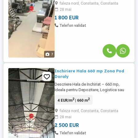
faleza nord, Constanta, Constanta
lungime de 23 ML, cu inaltime de 5 ML.
28 mai
Dispune de putere electrica de 100 KW la
3.80 si ofera posibilitatea ...
1 800 EUR
Telefon validat
7
Inchiriere Hala 660 mp Zona Pod
Doraly
Descriere Hala de Inchiriat – 660 mp,
Ideala pentru Depozitare, Logistica sau
Service Se ofera spre inchiriere o hala
2
2
4 EUR/m
| 660 m
industriala cu o suprafata de 660 mp,
complet betonata, situata intr-o zona
faleza nord, Constanta, Constanta
accesibila si usor conectata la
28 mai
principalele artere rutiere. Caracteristici
principale: Suprafata totala: ...
2 500 EUR
Telefon validat