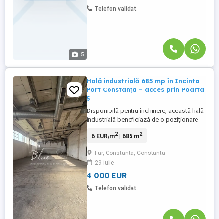
Telefon validat
5
Hală industrială 685 mp în Incinta
Port Constanța – acces prin Poarta
5
Disponibilă pentru închiriere, această hală
industrială beneficiază de o poziționare
strategică în Incinta Port Constanța, cu
2
2
6 EUR/m
| 685 m
acces facil prin Poarta 5 – una dintre cele
mai importante zone logistice ale orașului.
Far, Constanta, Constanta
Amplasamentul oferă conexiuni rapide
29 iulie
către port, principalele artere rutiere și
rețeaua ...
4 000 EUR
Telefon validat