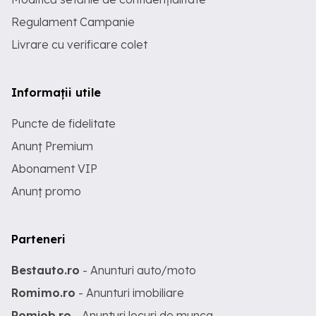
Regulament Campanie
Livrare cu verificare colet
Informații utile
Puncte de fidelitate
Anunț Premium
Abonament VIP
Anunț promo
Parteneri
Bestauto.ro
- Anunturi auto/moto
Romimo.ro
- Anunturi imobiliare
Romjob.ro
- Anunturi locuri de munca