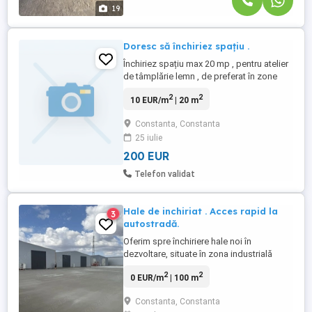
19
Doresc să închiriez spațiu .
Închiriez spațiu max 20 mp , pentru atelier
de tâmplărie lemn , de preferat în zone
industriale .
2
2
10 EUR/m
| 20 m
Constanta, Constanta
25 iulie
200 EUR
Telefon validat
Hale de inchiriat . Acces rapid la
3
autostradă.
Oferim spre închiriere hale noi în
dezvoltare, situate în zona industrială
Ovidiu (jud. Constanța), la doar 700 m de
2
2
0 EUR/m
| 100 m
autostradă. Proiectul este ideal pentru
activități de producție, logistică,
Constanta, Constanta
depozitare sau servicii. Suprafețe