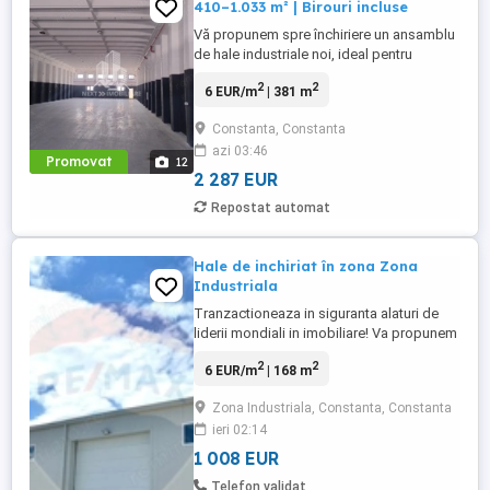
410–1.033 m² | Birouri incluse
Vă propunem spre închiriere un ansamblu
de hale industriale noi, ideal pentru
activități de depozitare, logistică,
2
2
6 EUR/m
| 381 m
distribuție, producție ușoară sau servicii
industriale, compus din 5 hale tip C2 și 1
Constanta, Constanta
hală tip C3, cu suprafețe utile variate și
azi 03:46
posibilitate de adaptare în funcție de
Promovat
12
necesitățile operaționale ...
2 287 EUR
Repostat automat
Hale de inchiriat în zona Zona
Industriala
Tranzactioneaza in siguranta alaturi de
liderii mondiali in imobiliare! Va propunem
spre inchiriere hala in zona industriala cu
2
2
6 EUR/m
| 168 m
suprafeta de 168mp, la pretul de
7euro+tva/mp. Halele dispun de utilitati
Zona Industriala, Constanta, Constanta
separate, curent trifazic ,apa. Posibilitate
ieri 02:14
inchiriere birou separat, preturi intre 120-
150 euro+tva. In ...
1 008 EUR
Telefon validat