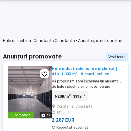
Hale de inchiriat Constanta Constanta • Anunturi, oferte, preturi
Anunțuri promovate
Vezi toate
Hale industriale noi de închiriat |
410–1.033 m² | Birouri incluse
Vă propunem spre închiriere un ansamblu
de hale industriale noi, ideal pentru
activități de depozitare, logistică,
2
2
6 EUR/m
| 381 m
distribuție, producție ușoară sau servicii
industriale, compus din 5 hale tip C2 și 1
Constanta, Constanta
hală tip C3, cu suprafețe utile variate și
azi 03:46
posibilitate de adaptare în funcție de
Promovat
12
necesitățile operaționale ...
2 287 EUR
Repostat automat