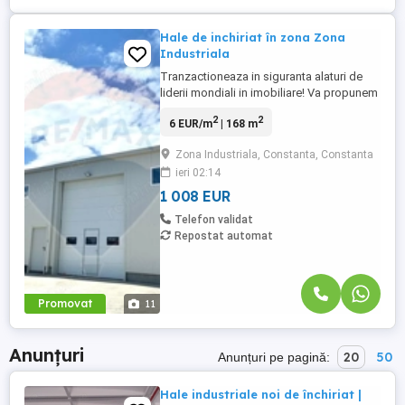
Hale de inchiriat în zona Zona
Industriala
Tranzactioneaza in siguranta alaturi de
liderii mondiali in imobiliare! Va propunem
spre inchiriere hala in zona industriala cu
2
2
6 EUR/m
| 168 m
suprafeta de 168mp, la pretul de
7euro+tva/mp. Halele dispun de utilitati
Zona Industriala, Constanta, Constanta
separate, curent trifazic ,apa. Posibilitate
ieri 02:14
inchiriere birou separat, preturi intre 120-
150 euro+tva. In ...
1 008 EUR
Telefon validat
Repostat automat
Promovat
11
Anunțuri
20
50
Anunțuri pe pagină:
Hale industriale noi de închiriat |