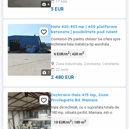
17 iulie
disponibile: 80 mp 120 mp 160 mp 290
4
mp 580 mp 1.160 mp ...
5 EUR
Hala 420-853 mp | 400 platforma
betonata | posibilitate pod rulant
Comision 0% pentru chirias! Se ofera spre
inchiriere hala metalica tip eurohala ,
situata in zona industriala - suprafata
2
2
6 EUR/m
| 420 m
totala de 853 mp [suprafata inchiriabila
minim 420 (4 euro/mp + TVA)], inaltime
Zona Industriala, Constanta, Constanta
utila de 7 m - ideala pentru depozitare,
22 iunie
logistica sau activitati industriale. Hala
7
beneficiaza de ...
2 480 EUR
Inchiriere Hala 475 mp, Zona
Privilegiata Bd. Mamaia
Hala de inchiriat, cu o suprafata totala de
180 mp, situata pe Bd. Mamaia, intr-o
zona de mare interes comercial. Spatiul
2
2
10 EUR/m
| 180 m
este format din 180 mp la parter si 120 mp
la etaj, avand o latime de 8 ML si o