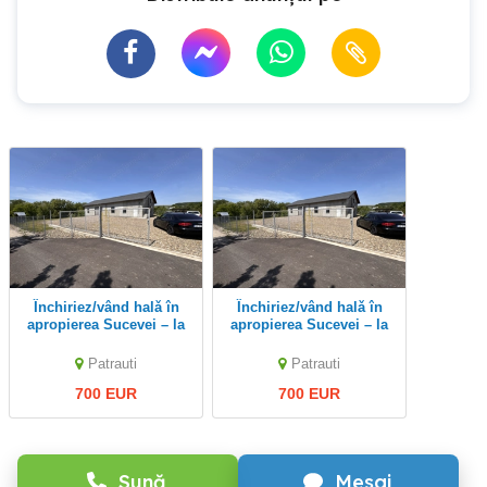
Închiriez/vând halǎ în
Închiriez/vând halǎ în
apropierea Sucevei – la
apropierea Sucevei – la
doar 10 km
doar 10 km
Patrauti
Patrauti
700 EUR
700 EUR
Sună
Mesaj