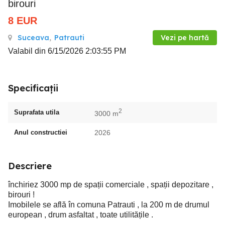
birouri
8
EUR
Suceava
,
Patrauti
Vezi pe hartă
Valabil din 6/15/2026 2:03:55 PM
Specificații
2
Suprafata utila
3000 m
Anul constructiei
2026
Descriere
închiriez 3000 mp de spații comerciale , spații depozitare ,
birouri !
Imobilele se află în comuna Patrauti , la 200 m de drumul
european , drum asfaltat , toate utilitățile .