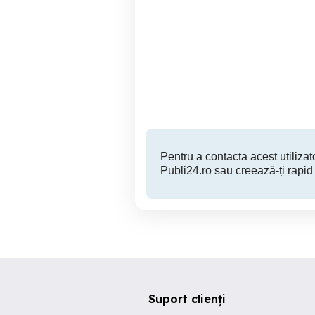
IImobiliare Inchirieri la
Inchiriere proprietate
curte.
Ma
Constanta
600 RON
Pentru a contacta acest utilizato
Publi24.ro sau creează-ți rapid
Suport clienți