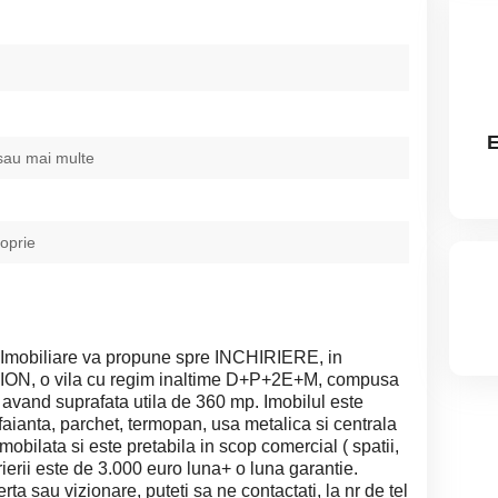
sau mai multe
roprie
mobiliare va propune spre INCHIRIERE, in
DION, o vila cu regim inaltime D+P+2E+M, compusa
i avand suprafata utila de 360 mp. Imobilul este
 faianta, parchet, termopan, usa metalica si centrala
mobilata si este pretabila in scop comercial ( spatii,
irierii este de 3.000 euro luna+ o luna garantie.
rta sau vizionare, puteti sa ne contactati, la nr de tel