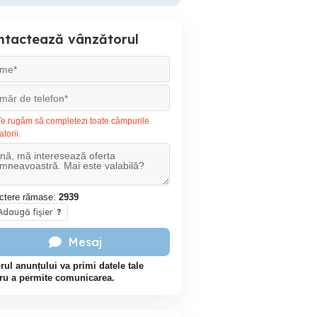
ntactează vânzătorul
e rugăm să completezi toate câmpurile
atorii.
ctere rămase:
2939
daugă fișier
?
Mesaj
rul anunțului va primi datele tale
ru a permite comunicarea.