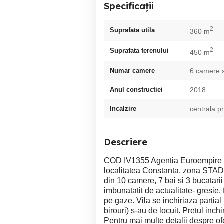
Specificații
2
Suprafata utila
360 m
2
Suprafata terenului
450 m
Numar camere
6 camere 
Anul constructiei
2018
Incalzire
centrala p
Descriere
COD IV1355 Agentia Euroempire I
localitatea Constanta, zona STA
din 10 camere, 7 bai si 3 bucatari
imbunatatit de actualitate- gresie,
pe gaze. Vila se inchiriaza partial 
birouri) s-au de locuit. Pretul inch
Pentru mai multe detalii despre ofe