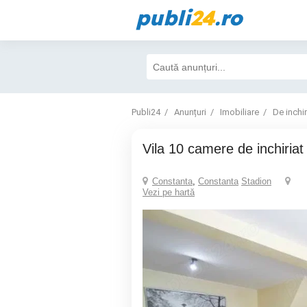
publi
24
.ro
Publi24
Anunțuri
Imobiliare
De inchir
Vila 10 camere de inchiria
Constanta
,
Constanta
Stadion
Vezi pe hartă