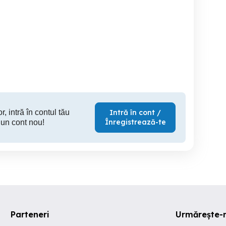
Liber la mare !Cazare la
Casa 2 
maia Nord(zona Plaja
mare ofer camera baie
Azimuth)-Pensiune
proprie aproape de plaja 3
Papuci Delfin
Constanta
Constanta
C
4,000 EUR
130 RON
55
r, intră în contul tău
Intră în cont /
Înregistrează-te
 un cont nou!
Parteneri
Urmărește-