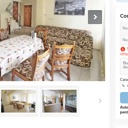
Co
T
oblig
Cara
A
Auto
pent