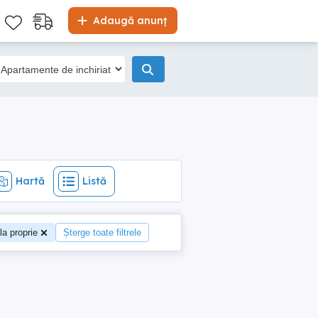
Hartă
Listă
Adaugă anunț
Hartă
Listă
la proprie
Șterge toate filtrele