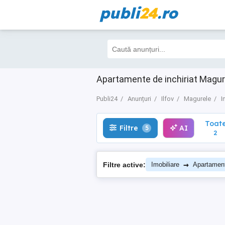
publi
24
.ro
Toate
Filtre
AI
5
2
Apartamente de inchiriat Magurele
Publi24
Anunțuri
Ilfov
Magurele
I
Toat
Filtre
AI
5
2
→
Filtre active:
Imobiliare
Apartament