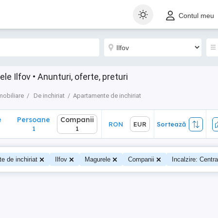
Persoane
Companii
RON
EUR
Sortează
Contul meu
1
1
 Ilfov • Anunturi, oferte, preturi
mobiliare
De inchiriat
Apartamente de inchiriat
e
Persoane
Companii
RON
EUR
Sortează
1
1
e de inchiriat
Ilfov
Magurele
Companii
Incalzire: Centra