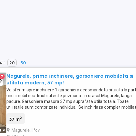
nă:
20
50
Magurele, prima inchiriere, garsoniera mobilata si
7
utilata modern, 37 mp!
Va oferim spre inchiriere 1 garsoniera decomandata situata la part
unui imobil nou. Imobilul este pozitionat in orasul Magurele, langa
padure. Garsoniera masora 37 mp suprafata utila totala. Toate
utilitatile sunt contorizate individual. Se inchiriaza complet mobilat
utilata nou. Dispune de 1 ...
2
37 m
Magurele, Ilfov
6