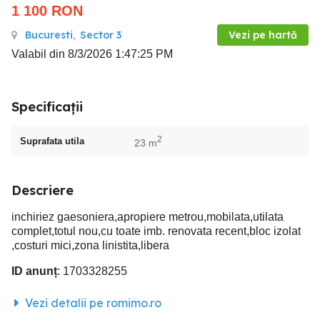
1 100
RON
Bucuresti
,
Sector 3
Vezi pe hartă
Valabil din 8/3/2026 1:47:25 PM
Specificații
2
Suprafata utila
23 m
Descriere
inchiriez gaesoniera,apropiere metrou,mobilata,utilata
complet,totul nou,cu toate imb. renovata recent,bloc izolat
,costuri mici,zona linistita,libera
ID anunț
: 1703328255
Vezi detalii pe romimo.ro