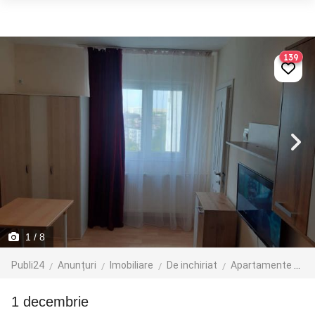
139
1
/ 8
Publi24
Anunțuri
Imobiliare
De inchiriat
Apartamente de inchiriat
1 decembrie