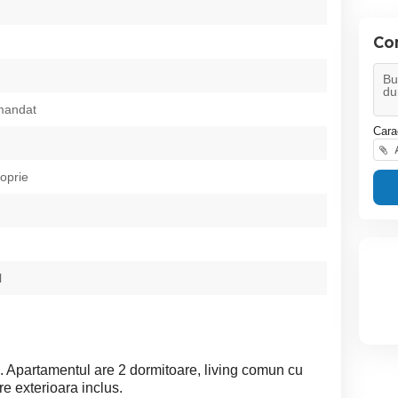
Co
mandat
Cara
A
roprie
l
c. Apartamentul are 2 dormitoare, living comun cu
re exterioara inclus.