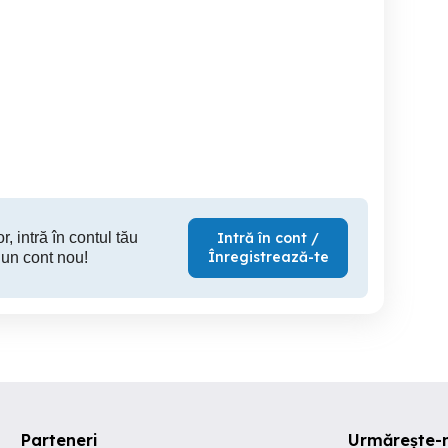
Inchiriez apartament 3
Apartament 3 camere de
nchiriat | 60 mp | Bloc
camere
in
 2024 | Etaj 1 | Parcare
Zona Primăria Suceava
Suceava
Suceava
S
450 EUR
350 EUR
35
r, intră în contul tău
Intră în cont /
Înregistrează-te
 un cont nou!
Parteneri
Urmărește-