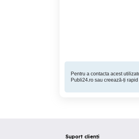
Apartament Marasesti | 3
Apartament 3 camere de
cam | ID: 1273
î
nou
| 
Suceava
600 EUR
Pentru a contacta acest utilizato
Publi24.ro sau creează-ți rapid
Suport clienți