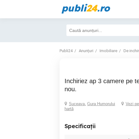
publi
24
.ro
Publi24
Anunțuri
Imobiliare
De inchir
Inchiriez ap 3 camere pe termen lung , bloc
nou.
Suceava
,
Gura Humorului
Vezi pe
hartă
Specificații