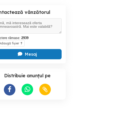
ntactează vânzătorul
ctere rămase:
2939
daugă fișier
?
Mesaj
Distribuie anunțul pe