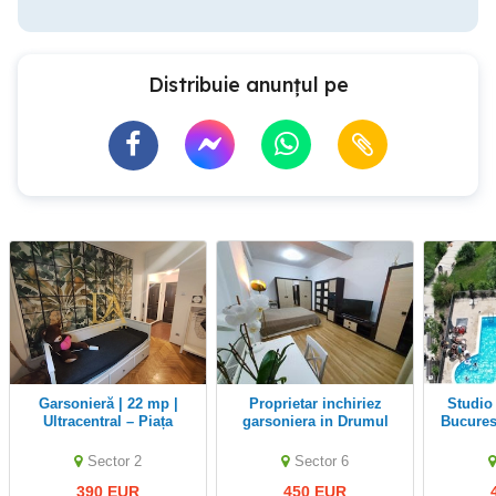
Distribuie anunțul pe
Garsonieră | 22 mp |
Proprietar inchiriez
Studio dublu+gradina
Ultracentral – Piața
garsoniera in Drumul
Bucurest
Mihail Kogălniceanu
Taberei
Lac
Sector 2
Sector 6
390 EUR
450 EUR