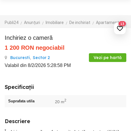
Publi24
Anunțuri
Imobiliare
De inchiriat
Apartamente de inchiriat
13
Inchiriez o cameră
1 200
RON
negociabil
Bucuresti
,
Sector 2
Vezi pe hartă
Valabil din 8/2/2026 5:28:58 PM
Specificații
2
Suprafata utila
20 m
Descriere