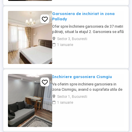
Garsoniera de inchiriat in zona
Pallady
Ofer spre închiriere garsoniera de 37 metri
pătrați, situat la etajul 2. Garsoniera se află
în zona Pallady, putând fi utilizate
Sector 3, Bucuresti
mijloacele de transport public pentru a
1 ianuarie
ajunge la zonele de interes. Garsoniera
este dotata și complet utilata cu cele de
trebuință, fiind compusa: dormitor,
bucătărie și ...
Inchiriere garsoniera Cismgiu
Va oferim spre inchiriere garsoniera in
zona Cismigiu, avand o suprafata utila de
30 mp. Garsoniera este complet utilata și
Sector 1, Bucuresti
mobilata, la prima inchiriere. Este situata la
1 ianuarie
etajul 1 din 4. Imobilul este
compartimentat astfel: dormitor, baie,
bucatarie si hol. Diponibila imediat!