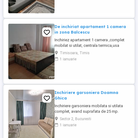
bucatarie si hol. Diponibila imediat!
De inchiriat apartament 1 camera
in zona Balcescu
Inchiriez apartament 1 camera ,complet
mobilat si utilat, centrala termica,usa
metalica,geamuri termopan, parchet,
Timisoara, Timis
etc.Imobilul are o suprafata de 30 mp si
1 ianuarie
se afla la etajul 2 4.
Inchiriere garsoniera Doamna
Ghica
Inchiriere garsoniera mobilata si utilata
complet, avand suprafata de 25 mp.
Garsoniera se afla in zona Doamna Ghica,
Sector 2, Bucuresti
in apropiere de mijloacele de transport in
1 ianuarie
comun si magazine. Garsoniera este la
etajul 1, dispune de loc de parcare. Pentru