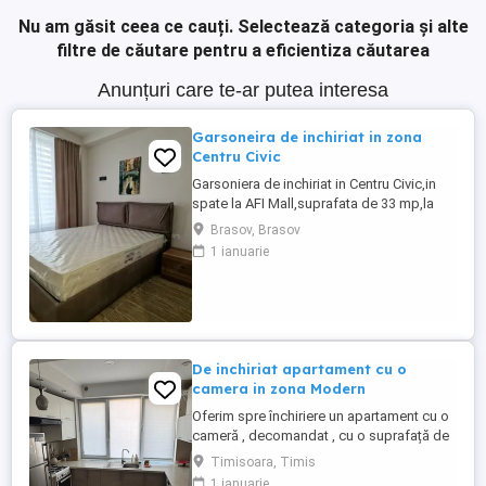
Nu am găsit ceea ce cauți.
Selectează categoria și alte
filtre de căutare pentru a eficientiza căutarea
Anunțuri care te-ar putea interesa
Garsoneira de inchiriat in zona
Centru Civic
Garsoniera de inchiriat in Centru Civic,in
spate la AFI Mall,suprafata de 33 mp,la
etajul 1 din 6,cu toate utilitatile incluse. In
Brasov, Brasov
proximitatea sa se afla mijloacele de
1 ianuarie
transport in comun, centre comerciale,
magazine, scoli, gradinite, parcuri,etc.
Apartamentul dispune de toate
electrocasnicele necesare ...
De inchiriat apartament cu o
camera in zona Modern
Oferim spre închiriere un apartament cu o
cameră , decomandat , cu o suprafață de
29 de mp situat la etajul 2 din 4!
Timisoara, Timis
Apartamentul este mobilat și utilat
1 ianuarie