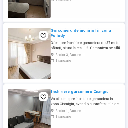
complet Confortul termic este asigurat cu
ajutorul centralei proprii
Garsoniera de inchiriat in zona
Pallady
Ofer spre închiriere garsoniera de 37 metri
pătrați, situat la etajul 2. Garsoniera se află
în zona Pallady, putând fi utilizate
Sector 3, Bucuresti
mijloacele de transport public pentru a
1 ianuarie
ajunge la zonele de interes. Garsoniera
este dotata și complet utilata cu cele de
trebuință, fiind compusa: dormitor,
bucătărie și ...
Inchiriere garsoniera Cismgiu
Va oferim spre inchiriere garsoniera in
zona Cismigiu, avand o suprafata utila de
30 mp. Garsoniera este complet utilata și
Sector 1, Bucuresti
mobilata, la prima inchiriere. Este situata la
1 ianuarie
etajul 1 din 4. Imobilul este
compartimentat astfel: dormitor, baie,