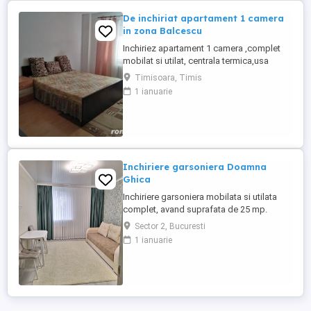
De inchiriat apartament 1 camera
in zona Balcescu
Inchiriez apartament 1 camera ,complet
mobilat si utilat, centrala termica,usa
metalica,geamuri termopan, parchet,
Timisoara, Timis
etc.Imobilul are o suprafata de 30 mp si
1 ianuarie
se afla la etajul 2 4.
Inchiriere garsoniera Doamna
Ghica
Inchiriere garsoniera mobilata si utilata
complet, avand suprafata de 25 mp.
Garsoniera se afla in zona Doamna Ghica,
Sector 2, Bucuresti
in apropiere de mijloacele de transport in
1 ianuarie
comun si magazine. Garsoniera este la
etajul 1, dispune de loc de parcare. Pentru
mai multe detalii va rog sa ma contactati.