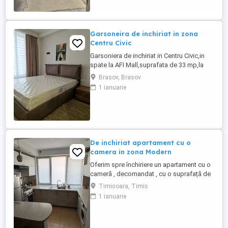
mai multe detalii va rog sa ma contactati.
Garsoneira de inchiriat in zona
Centru Civic
Garsoniera de inchiriat in Centru Civic,in
spate la AFI Mall,suprafata de 33 mp,la
etajul 1 din 6,cu toate utilitatile incluse. In
Brasov, Brasov
proximitatea sa se afla mijloacele de
1 ianuarie
transport in comun, centre comerciale,
magazine, scoli, gradinite, parcuri,etc.
Apartamentul dispune de toate
electrocasnicele necesare ...
De inchiriat apartament cu o
camera in zona Modern
Oferim spre închiriere un apartament cu o
cameră , decomandat , cu o suprafață de
29 de mp situat la etajul 2 din 4!
Timisoara, Timis
Apartamentul este mobilat și utilat
1 ianuarie
complet Confortul termic este asigurat cu
ajutorul centralei proprii