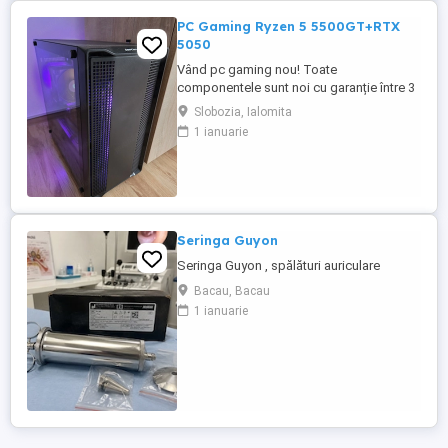
PC Gaming Ryzen 5 5500GT+RTX
5050
Vând pc gaming nou! Toate
componentele sunt noi cu garanție între 3
și 10 ani la eMAG. Preț FIX nu trimit prin
Slobozia, Ialomita
curier doar predare personală.
1 ianuarie
Configurație: Procesor Ryzen 5
5500GT+Cooler Deepcool AK 400 Placă
video Asus RTX 5050 8gb Placă de bază
GIGABYTE A520M DS3H V2 Memorie ram
Kingston Fury Beast ...
Seringa Guyon
Seringa Guyon , spălături auriculare
Bacau, Bacau
1 ianuarie