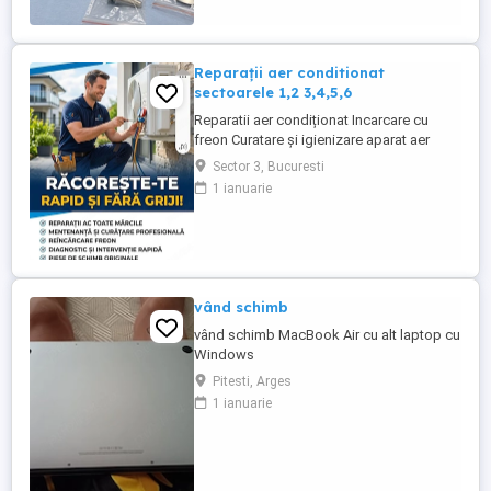
Reparații aer conditionat
sectoarele 1,2 3,4,5,6
Reparatii aer condiționat Incarcare cu
freon Curatare și igienizare aparat aer
condiționat cu solutii profesionale Revizii
Sector 3, Bucuresti
și mentenanță Demontare aparat aer
1 ianuarie
condiționat
vând schimb
vând schimb MacBook Air cu alt laptop cu
Windows
Pitesti, Arges
1 ianuarie