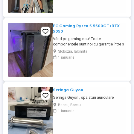
zile
PC Gaming Ryzen 5 5500GT+RTX
5050
Vând pc gaming nou! Toate
componentele sunt noi cu garanție între 3
și 10 ani la eMAG. Preț FIX nu trimit prin
Slobozia, Ialomita
curier doar predare personală.
1 ianuarie
Configurație: Procesor Ryzen 5
5500GT+Cooler Deepcool AK 400 Placă
video Asus RTX 5050 8gb Placă de bază
GIGABYTE A520M DS3H V2 Memorie ram
Kingston Fury Beast ...
Seringa Guyon
Seringa Guyon , spălături auriculare
Bacau, Bacau
1 ianuarie