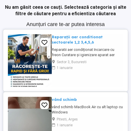
Nu am găsit ceea ce cauți.
Selectează categoria și alte
filtre de căutare pentru a eficientiza căutarea
Anunțuri care te-ar putea interesa
Reparații aer conditionat
sectoarele 1,2 3,4,5,6
Reparatii aer condiționat Incarcare cu
freon Curatare și igienizare aparat aer
condiționat cu solutii profesionale Revizii
Sector 3, Bucuresti
și mentenanță Demontare aparat aer
1 ianuarie
condiționat
vând schimb
vând schimb MacBook Air cu alt laptop cu
Windows
Pitesti, Arges
1 ianuarie