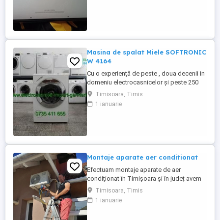
Masina de spalat Miele SOFTRONIC
W 4164
Cu o experiență de peste , doua decenii in
domeniu electrocasnicelor și peste 250
produse pe stoc ! La noi găsiți mașina de
Timisoara, Timis
spălat rufe Miele SOFTRONIC W 4164 cu
1 ianuarie
încărcare frontală, adusa din Germania în
stare perfectă de funcționare. Programe
spălare: - Spălare rufe bumbac - Spălare
rufe ușoare - ...
Montaje aparate aer conditionat
Efectuam montaje aparate de aer
condiționat în Timișoara și în județ avem
experiență de peste 10 ani ,oferim
Timisoara, Timis
garanția montajului efectuam igienizarea
1 ianuarie
,mentenanță aparatelor ,reparam încărcăm
cu freon ,după programare in maxim 2,3