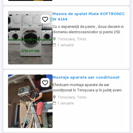
Masina de spalat Miele SOFTRONIC
W 4164
Cu o experiență de peste , doua decenii in
domeniu electrocasnicelor și peste 250
produse pe stoc ! La noi găsiți mașina de
Timisoara, Timis
spălat rufe Miele SOFTRONIC W 4164 cu
1 ianuarie
încărcare frontală, adusa din Germania în
stare perfectă de funcționare. Programe
spălare: - Spălare rufe bumbac - Spălare
rufe ușoare - ...
Montaje aparate aer conditionat
Efectuam montaje aparate de aer
condiționat în Timișoara și în județ avem
experiență de peste 10 ani ,oferim
Timisoara, Timis
garanția montajului efectuam igienizarea
1 ianuarie
,mentenanță aparatelor ,reparam încărcăm
cu freon ,după programare in maxim 2,3
zile