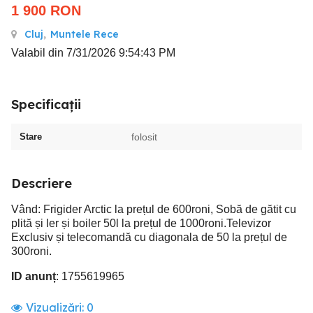
1 900
RON
Cluj
,
Muntele Rece
Valabil din 7/31/2026 9:54:43 PM
Specificații
Stare
folosit
Descriere
Vând: Frigider Arctic la prețul de 600roni, Sobă de gătit cu
plită și ler și boiler 50l la prețul de 1000roni.Televizor
Exclusiv și telecomandă cu diagonala de 50 la prețul de
300roni.
ID anunț
: 1755619965
Vizualizări:
0