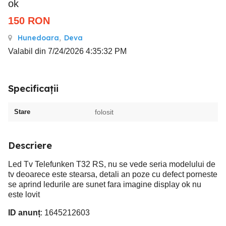
ok
150
RON
Hunedoara
,
Deva
Valabil din 7/24/2026 4:35:32 PM
Specificații
Stare
folosit
Descriere
Led Tv Telefunken T32 RS, nu se vede seria modelului de
tv deoarece este stearsa, detali an poze cu defect porneste
se aprind ledurile are sunet fara imagine display ok nu
este lovit
ID anunț
: 1645212603