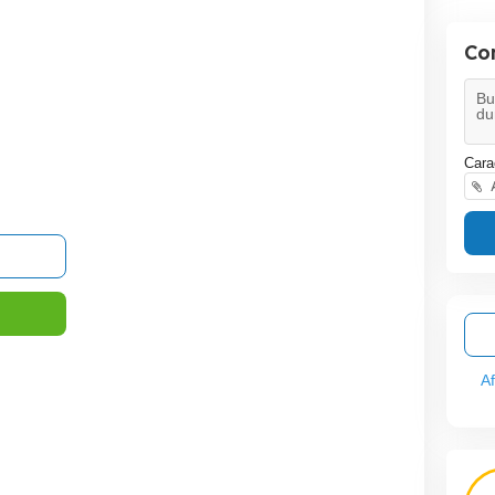
Co
Cara
A
A