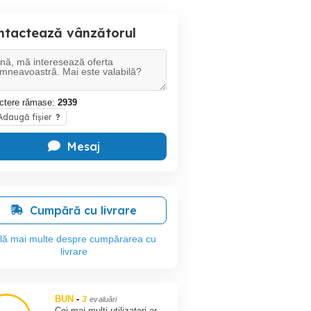
ntactează vânzătorul
ctere rămase:
2939
daugă fișier
?
Mesaj
Cumpără cu livrare
flă mai multe despre cumpărarea cu
livrare
BUN
-
3
evaluări
Cei mai multi utilizatori ar