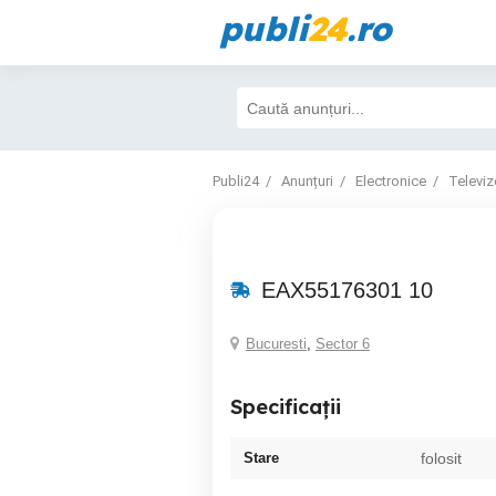
publi
24
.ro
Publi24
Anunțuri
Electronice
Televiz
EAX55176301 10
Bucuresti
,
Sector 6
Specificații
Stare
folosit