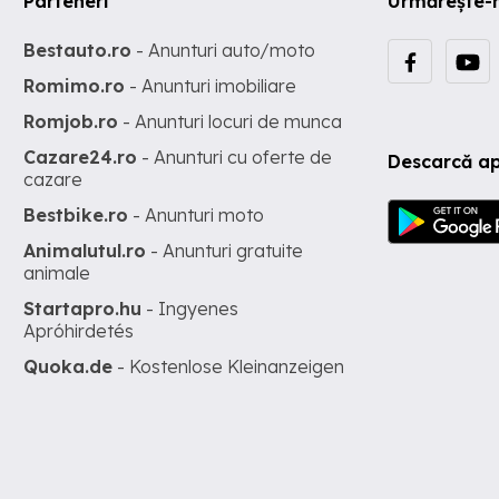
Parteneri
Urmărește-
Bestauto.ro
- Anunturi auto/moto
Romimo.ro
- Anunturi imobiliare
Romjob.ro
- Anunturi locuri de munca
Cazare24.ro
- Anunturi cu oferte de
Descarcă ap
cazare
Bestbike.ro
- Anunturi moto
Animalutul.ro
- Anunturi gratuite
animale
Startapro.hu
- Ingyenes
Apróhirdetés
Quoka.de
- Kostenlose Kleinanzeigen