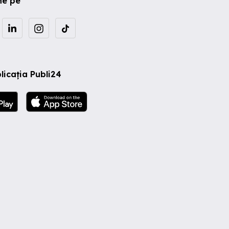
ne pe
licația Publi24