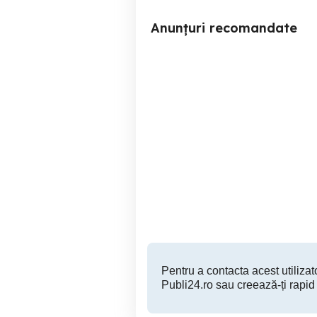
Anunțuri recomandate
Vând TV Sony Bravia
Vand TV Smart Samsung
43
Sector 4
300 RON
Pentru a contacta acest utilizato
Publi24.ro sau creează-ți rapid