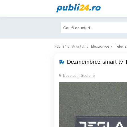
publi
24
.ro
Publi24
Anunțuri
Electronice
Televiz
Dezmembrez smart tv T
Bucuresti
,
Sector 5