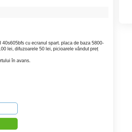
40s605bfs cu ecranul spart. placa de baza 5800-
 lei, difuzoarele 50 lei, picioarele vândut preț
rtului în avans.