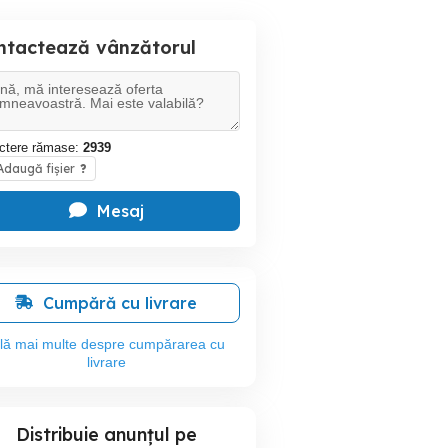
ntactează vânzătorul
ctere rămase:
2939
daugă fișier
?
Mesaj
Cumpără cu livrare
flă mai multe despre cumpărarea cu
livrare
Distribuie anunțul pe