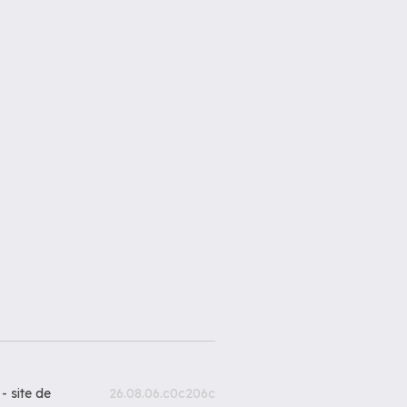
 -
site de
26.08.06.c0c206c