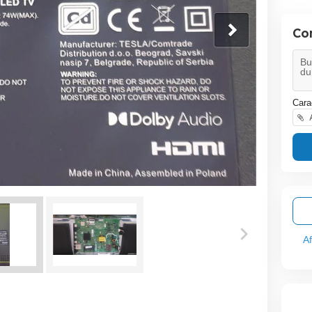
Co
Cara
A
A