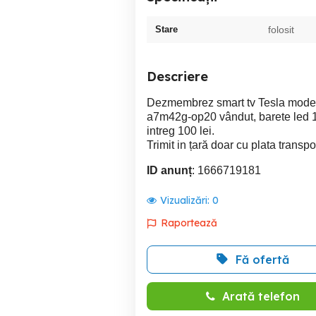
Stare
folosit
Descriere
Dezmembrez smart tv Tesla model 
a7m42g-op20 vândut, barete led 100
intreg 100 lei.
Trimit in țară doar cu plata transpo
ID anunț
: 1666719181
Vizualizări:
0
Raportează
Fă ofertă
Arată telefon