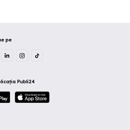
ne pe
licația Publi24