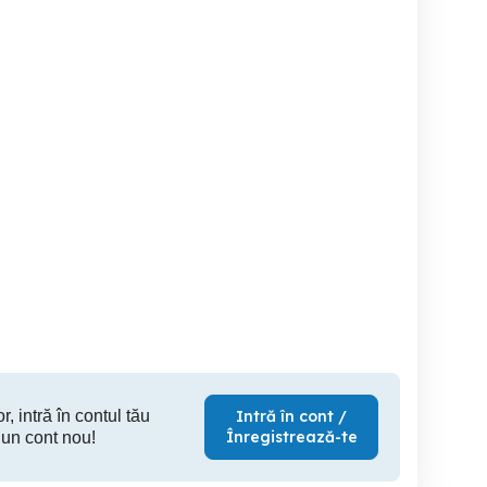
Tv Samsung
tv led sm
DU7172, 108 cm, Ultra
UE40H5000AK
HD 4K
Timisoara
Bughea de Sus
Drobeta
850 RON
150 RON
23
r, intră în contul tău
Intră în cont /
Înregistrează-te
 un cont nou!