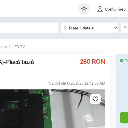
Contul meu
oare
LED TV
280
RON
T
Valabil din 6/28/2026 11:42:58 AM