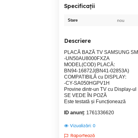
Specificații
Stare
nou
Descriere
PLACĂ BAZĂ TV SAMSUNG SM
-UN50AU8000FXZA
MODEL(COD) PLACĂ:
BN94-16872J(BN41-02853A)
COMPATIBILĂ cu DISPLAY:
-CY-SA050HGPV1H
Provine dintr-un TV cu Display-ul
SE VEDE ÎN POZĂ
Este testată și Funcționează
ID anunț
: 1761336620
Vizualizări:
0
Raportează