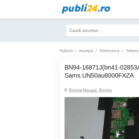
publi
24
.ro
Publi24
Anunțuri
Electronice
Televiz
BN94-16871J(bn41-02853A)-Placă bază
Sams.UN50au8000FXZA
Bistrita-Nasaud
,
Bistrita