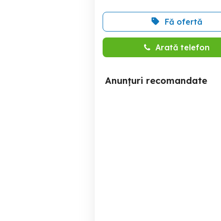
Fă ofertă
Arată telefon
Anunțuri recomandate
Tv Samsung
tv smart allview 81cm
UE40H5000AK
Bughea de Sus
150 RON