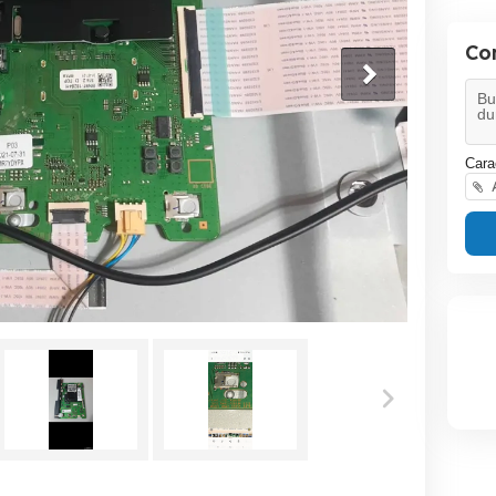
Co
Cara
A