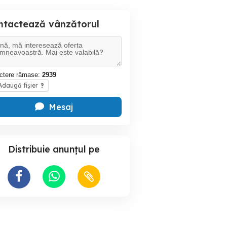
ntactează vânzătorul
ctere rămase:
2939
daugă fișier
?
Mesaj
Distribuie anunțul pe