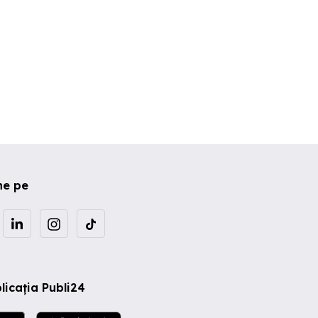
ne pe
licația Publi24