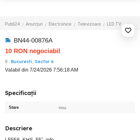
Publi24
Anunțuri
Electronice
Televizoare
LED TV
BN44-00876A
10
RON
negociabil
Bucuresti
,
Sector 6
Valabil din 7/24/2026 7:56:18 AM
Specificații
Stare
nou
Descriere
L55E6_KHS, 55", info