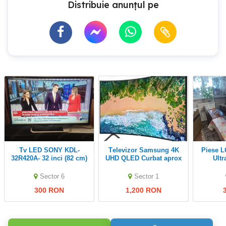
Distribuie anunțul pe
Tv LED SONY KDL-
Televizor Samsung 4K
Piese LG 49UN711C0ZB
32R420A- 32 inci (82 cm)
UHD QLED Curbat aprox
Ultr
+ BONUS TV BOX- ultra
130cm UE49RU73002K
sleem
Sector 6
Sector 1
300 RON
1,200 RON