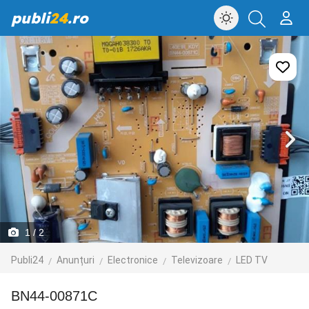
publi
24
.ro
1
/ 2
Publi24
Anunțuri
Electronice
Televizoare
LED TV
BN44-00871C