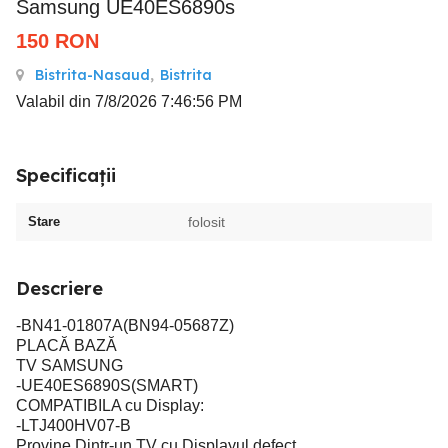
Samsung UE40ES6890s
150
RON
Bistrita-Nasaud
,
Bistrita
Valabil din 7/8/2026 7:46:56 PM
Specificații
Stare
folosit
Descriere
-BN41-01807A(BN94-05687Z)
PLACĂ BAZĂ
TV SAMSUNG
-UE40ES6890S(SMART)
COMPATIBILA cu Display:
-LTJ400HV07-B
Provine Dintr-un TV cu Displayul defect