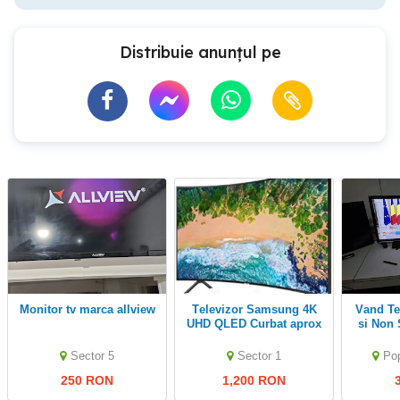
Distribuie anunțul pe
Monitor tv marca allview
Televizor Samsung 4K
Vand Televizoare Smart
UHD QLED Curbat aprox
si Non 
130cm UE49RU73002K
Sector 5
Sector 1
Pop
250 RON
1,200 RON