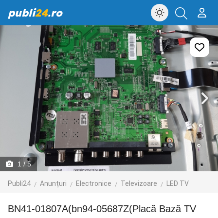
publi
24
.ro
1
/ 5
Publi24
Anunțuri
Electronice
Televizoare
LED TV
BN41-01807A(bn94-05687Z(Placă Bază TV