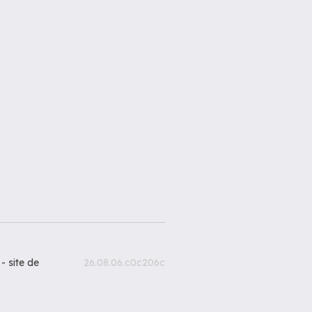
 -
site de
26.08.06.c0c206c