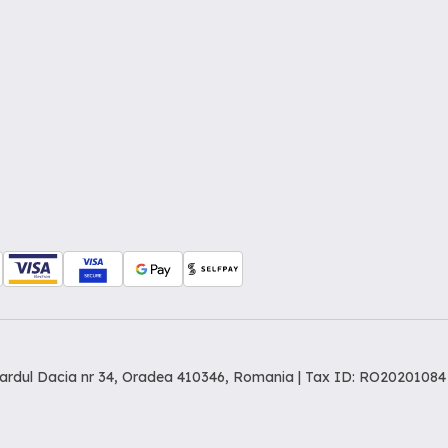
levardul Dacia nr 34, Oradea 410346, Romania | Tax ID: RO20201084