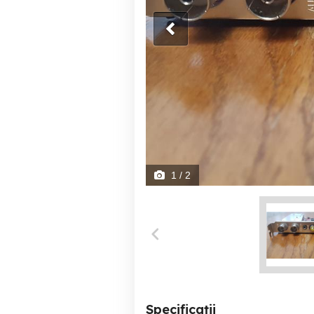
1
/ 2
Specificații