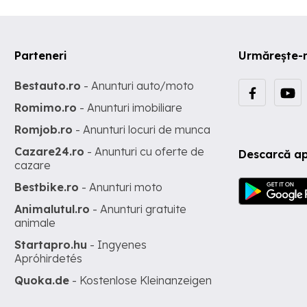
Parteneri
Urmărește-
Bestauto.ro
- Anunturi auto/moto
Romimo.ro
- Anunturi imobiliare
Romjob.ro
- Anunturi locuri de munca
Cazare24.ro
- Anunturi cu oferte de
Descarcă ap
cazare
Bestbike.ro
- Anunturi moto
Animalutul.ro
- Anunturi gratuite
animale
Startapro.hu
- Ingyenes
Apróhirdetés
Quoka.de
- Kostenlose Kleinanzeigen