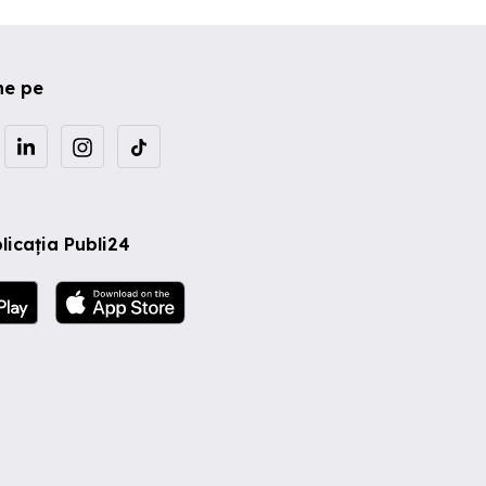
ne pe
licația Publi24