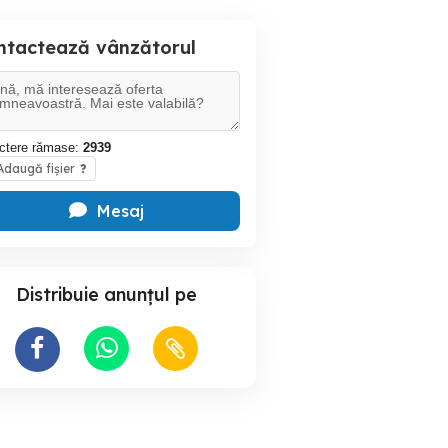
ntactează vânzătorul
ctere rămase:
2939
daugă fișier
?
Mesaj
Distribuie anunțul pe