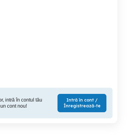
EAY62609701
715G4609-M4B-000-005X
LE26S81B piese lcd
philips
sa
Bascov
Pitesti
80 RON
100 RON
7
r, intră în contul tău
Intră în cont /
Înregistrează-te
 un cont nou!