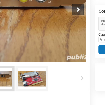
Co
Cara
A