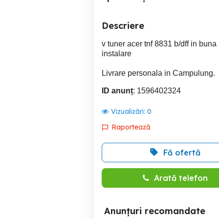
Descriere
v tuner acer tnf 8831 b/dff in bun
instalare
Livrare personala in Campulung.
ID anunț
: 1596402324
Vizualizări:
0
Raportează
Fă ofertă
Arată telefon
Anunțuri recomandate