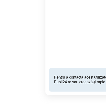
cumpar display televizor
nei 43ne6901
Oarja
1 RON
Pentru a contacta acest utilizato
Publi24.ro sau creează-ți rapid