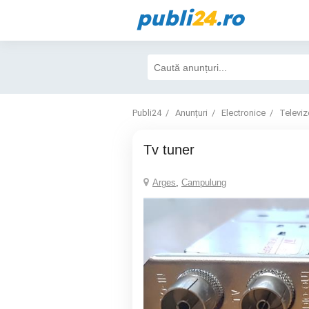
publi
24
.ro
Publi24
Anunțuri
Electronice
Televiz
Tv tuner
Arges
,
Campulung