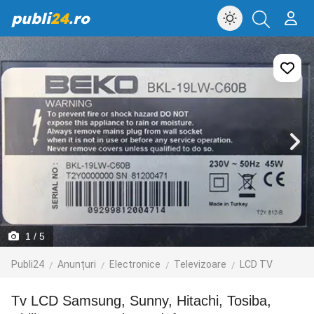
publi
24
.ro
1
/ 5
Publi24
Anunțuri
Electronice
Televizoare
LCD TV
Tv LCD Samsung, Sunny, Hitachi, Tosiba,