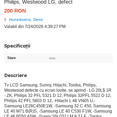
Philips, Westwood LG, defect
200
RON
Hunedoara
,
Deva
Valabil din 7/24/2026 4:39:27 PM
Specificații
Stare
nou
Descriere
Tv LCD Samsung, Sunny, Hitachi, Tosiba, Philips,
Westwood defecte cu ecran lovite, se aprind - LG 20L$ 1R
- ZK, Philips 32 PFL 5321 D 12, Philips 32PFL 5522 D 12,
Philips 42 PFL 5603 D 12, -Hitachi L 46 VN05 U,-
Samsung LE26C450E1W, -Samsung 32 C 450, Samsung
LE 40 M71 B(R)S, -Samsung LE 40 C530 F1W, -Samsung
LE 46 B550 A5W, -Sunny SN 032 LM 8-T1 F, -Tosiba