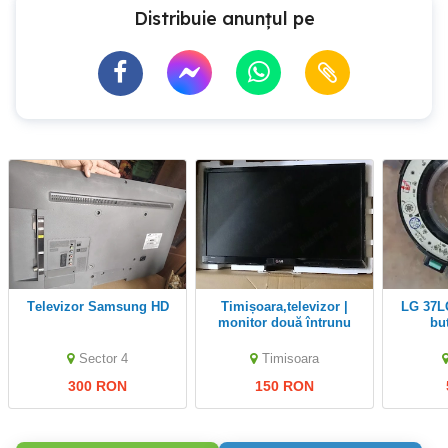
Distribuie anunțul pe
Televizor Samsung HD
Timișoara,televizor |
LG 37LG6000 led + ir +
monitor două întrunu
bu
,diagonala 60 cm .150
EA
ron
Sector 4
Timisoara
300 RON
150 RON