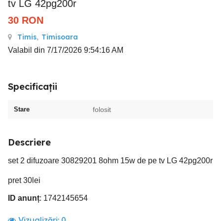
tv LG 42pg200r
30
RON
Timis
,
Timisoara
Valabil din 7/17/2026 9:54:16 AM
Specificații
Stare
folosit
Descriere
set 2 difuzoare 30829201 8ohm 15w de pe tv LG 42pg200r
pret 30lei
ID anunț
: 1742145654
Vizualizări:
0