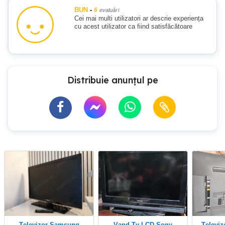
BUN
-
6
evaluări
Cei mai multi utilizatori ar descrie experiența
cu acest utilizator ca fiind satisfăcătoare
Distribuie anunțul pe
Televizor Samsung
Vand Tv LCD Sony
Telev