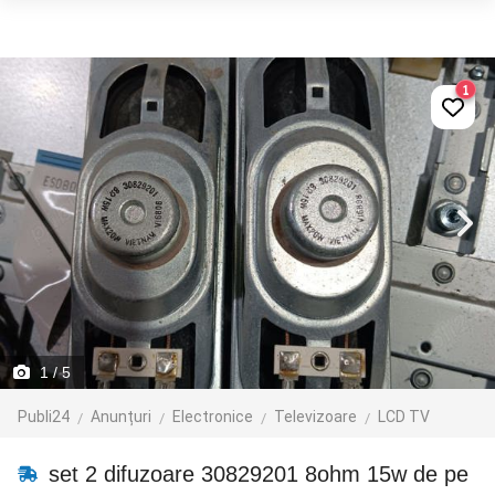
1
1
/ 5
Publi24
Anunțuri
Electronice
Televizoare
LCD TV
set 2 difuzoare 30829201 8ohm 15w de pe