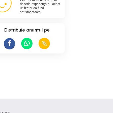
descrie experiența cu acest
utilizator ca fiind
satisfăcătoare
or Samsung HD
Vând SmartTv
Televizoare
Distribuie anunțul pe
ector 4
Sector 5
Iernut
0 RON
300 RON
100 RON