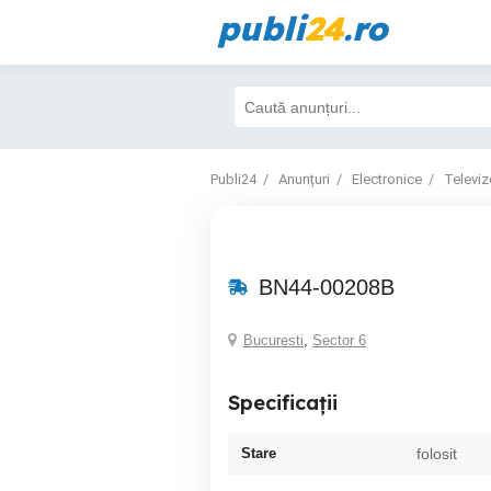
publi
24
.ro
Publi24
Anunțuri
Electronice
Televiz
BN44-00208B
Bucuresti
,
Sector 6
Specificații
Stare
folosit