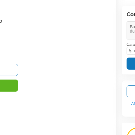
Co
o
Cara
A
A