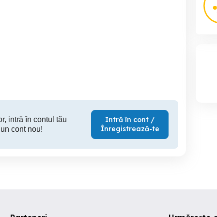
Samsung Qa5saN85BAT
Televiz
iagonala 80 - perfect
funcțional
Sector 6
Arad
S
300 RON
400 RON
30
r, intră în contul tău
Intră în cont /
Înregistrează-te
 un cont nou!