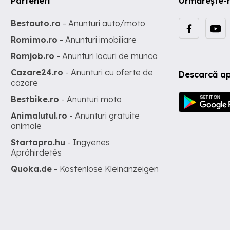
Parteneri
Urmărește-
Bestauto.ro
- Anunturi auto/moto
Romimo.ro
- Anunturi imobiliare
Romjob.ro
- Anunturi locuri de munca
Cazare24.ro
- Anunturi cu oferte de
Descarcă ap
cazare
Bestbike.ro
- Anunturi moto
Animalutul.ro
- Anunturi gratuite
animale
Startapro.hu
- Ingyenes
Apróhirdetés
Quoka.de
- Kostenlose Kleinanzeigen