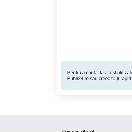
Tv Lcd color Sharp 107
TV marca TOSHIBA HD
cm,
d
Sector 3
200 RON
Pentru a contacta acest utilizato
Publi24.ro sau creează-ți rapid