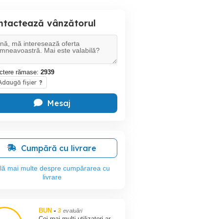
ntactează vânzătorul
ctere rămase:
2939
daugă fișier
?
Mesaj
Cumpără cu livrare
flă mai multe despre cumpărarea cu
livrare
BUN
-
3
evaluări
Cei mai multi utilizatori ar