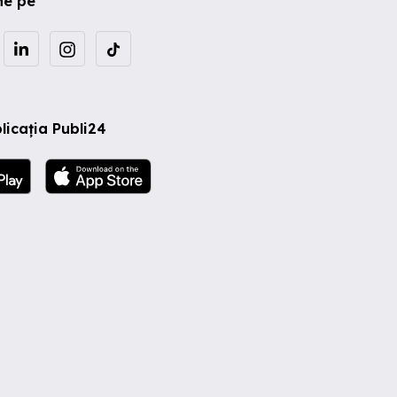
ne pe
licația Publi24