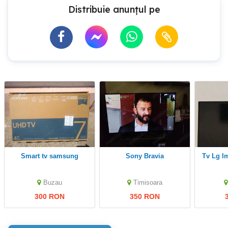
Distribuie anunțul pe
smart tv samsung
Sony Bravia
Tv Lg 
Buzau
Timisoara
300 RON
350 RON