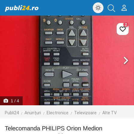
publi
24
.ro
2
1
/ 4
Publi24
Anunțuri
Electronice
Televizoare
Alte TV
Telecomanda PHILIPS Orion Medion