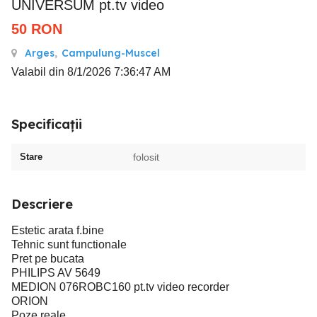
UNIVERSUM pt.tv video
50
RON
Arges
,
Campulung-Muscel
Valabil din 8/1/2026 7:36:47 AM
Specificații
Stare
folosit
Descriere
Estetic arata f.bine
Tehnic sunt functionale
Pret pe bucata
PHILIPS AV 5649
MEDION 076ROBC160 pt.tv video recorder
ORION
Poze reale