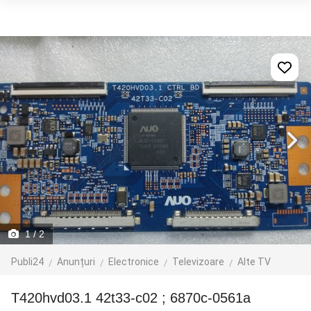
1
/ 2
Publi24
Anunțuri
Electronice
Televizoare
Alte TV
T420hvd03.1 42t33-c02 ; 6870c-0561a