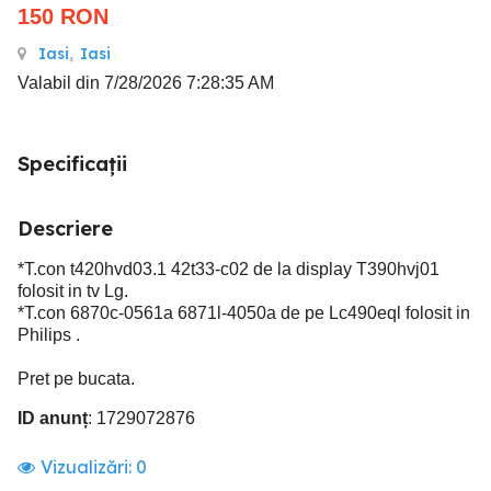
150
RON
Iasi
,
Iasi
Valabil din 7/28/2026 7:28:35 AM
Specificații
Descriere
*T.con t420hvd03.1 42t33-c02 de la display T390hvj01
folosit in tv Lg.
*T.con 6870c-0561a 6871l-4050a de pe Lc490eql folosit in
Philips .
Pret pe bucata.
ID anunț
: 1729072876
Vizualizări:
0