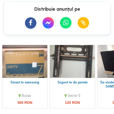
Distribuie anunțul pe
smart tv samsung
suport tv de perete
Se vinde Televizor marca
SAMS
UE32H4
Buzau
Sector 5
300 RON
120 RON