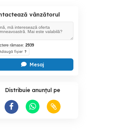
ntactează vânzătorul
ctere rămase:
2939
daugă fișier
?
Mesaj
Distribuie anunțul pe