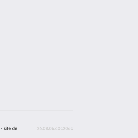
 -
site de
26.08.06.c0c206c