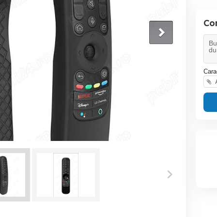
Co
Cara
A