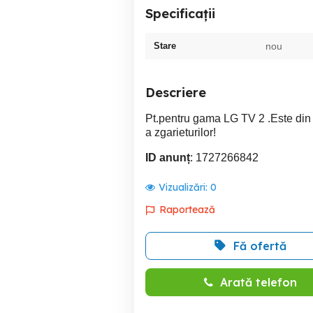
Specificații
Stare
nou
Descriere
Pt.pentru gama LG TV 2 .Este din s
a zgarieturilor!
ID anunț
: 1727266842
Vizualizări:
0
Raportează
Fă ofertă
Arată telefon