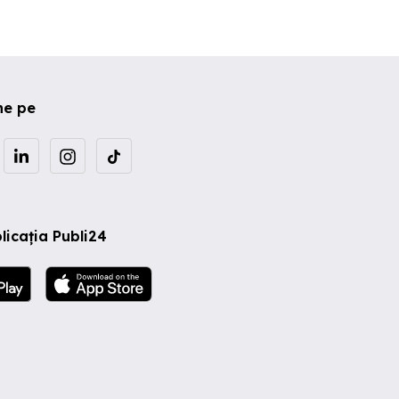
ne pe
licația Publi24