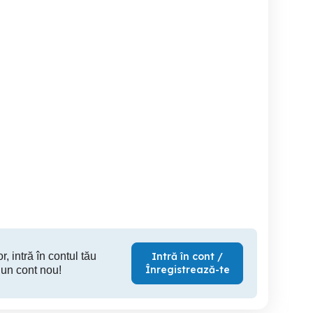
zi diverse
smart tv samsung
Vand tel
ny,jvc,philips,pioneer,
etc
Otopeni
Buzau
T
50 RON
300 RON
35
r, intră în contul tău
Intră în cont /
Înregistrează-te
 un cont nou!