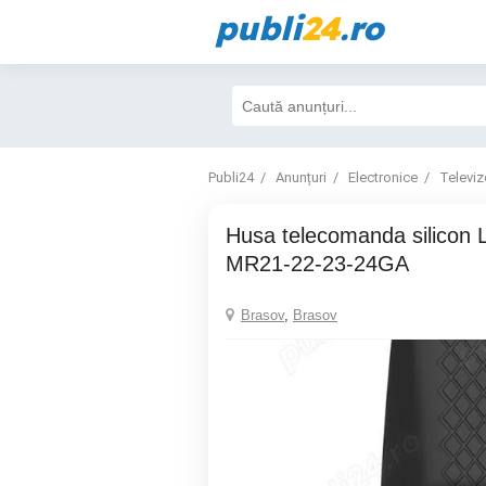
publi
24
.ro
Publi24
Anunțuri
Electronice
Televiz
Husa telecomanda silicon LG Magic Remote
MR21-22-23-24GA
Brasov
,
Brasov