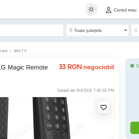
Contul meu
oare
Alte TV
33
RON
negociabil
T
Valabil din 8/4/2026 7:45:55 PM