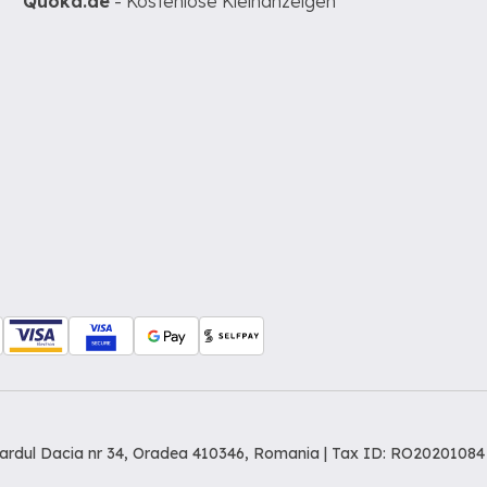
Quoka.de
- Kostenlose Kleinanzeigen
levardul Dacia nr 34, Oradea 410346, Romania | Tax ID: RO20201084