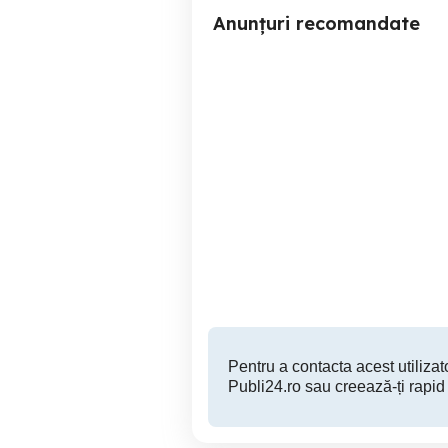
Anunțuri recomandate
Tv. color Mare , diag.70 cm
telecomen
Perfect Funcțional , cu
so
Telecomanda
Cluj-Napoca
180 RON
Pentru a contacta acest utilizato
Publi24.ro sau creează-ți rapid