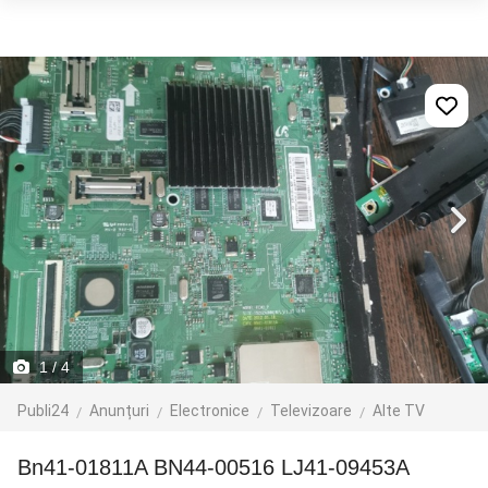
1
/ 4
Publi24
Anunțuri
Electronice
Televizoare
Alte TV
Bn41-01811A BN44-00516 LJ41-09453A