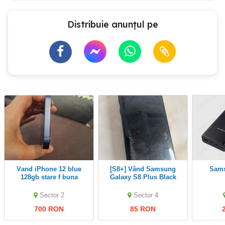
Distribuie anunțul pe
Vand iPhone 12 blue
[S8+] Vând Samsung
Samsung Batterie
128gb stare f buna
Galaxy S8 Plus Black
(pentru piese) [poze
reale]
Sector 2
Sector 4
700 RON
85 RON