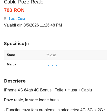
Cablu Poze Reale
700
RON
Iasi
,
Iasi
Valabil din 8/5/2026 11:26:48 PM
Specificații
Stare
folosit
Marca
Iphone
Descriere
iPhone XS 64gb 4G Bonus : Folie + Husa + Cablu
Poze reale, in stare foarte buna .
- Functioneaza fara probleme in orice retea 4G, 3G si 2G :