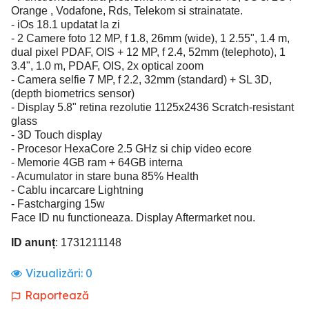
Orange , Vodafone, Rds, Telekom si strainatate.
- iOs 18.1 updatat la zi
- 2 Camere foto 12 MP, f 1.8, 26mm (wide), 1 2.55", 1.4 m,
dual pixel PDAF, OIS + 12 MP, f 2.4, 52mm (telephoto), 1
3.4", 1.0 m, PDAF, OIS, 2x optical zoom
- Camera selfie 7 MP, f 2.2, 32mm (standard) + SL 3D,
(depth biometrics sensor)
- Display 5.8" retina rezolutie 1125x2436 Scratch-resistant
glass
- 3D Touch display
- Procesor HexaCore 2.5 GHz si chip video ecore
- Memorie 4GB ram + 64GB interna
- Acumulator in stare buna 85% Health
- Cablu incarcare Lightning
- Fastcharging 15w
Face ID nu functioneaza. Display Aftermarket nou.
ID anunț
: 1731211148
Vizualizări:
0
Raportează