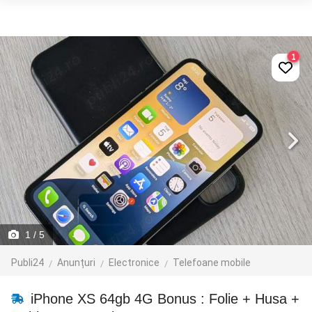
1
1
/ 5
Publi24
Anunțuri
Electronice
Telefoane mobile
iPhone XS 64gb 4G Bonus : Folie + Husa +