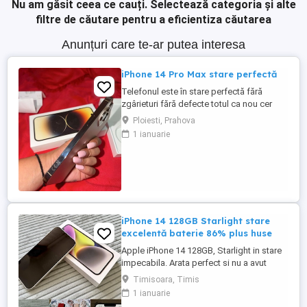
Nu am găsit ceea ce cauți.
Selectează categoria și alte
filtre de căutare pentru a eficientiza căutarea
Anunțuri care te-ar putea interesa
iPhone 14 Pro Max stare perfectă
Telefonul este în stare perfectă fără
zgârieturi fără defecte totul ca nou cer
2000 de lei pe el l-am folosit doar eu este
Ploiesti, Prahova
un telefon foarte bun al ofer pentru ca l-
1 ianuarie
am înlocuit dar este în stare perfectă
iPhone 14 128GB Starlight stare
excelentă baterie 86% plus huse
Apple iPhone 14 128GB, Starlight in stare
impecabila. Arata perfect si nu a avut
niciodată probleme. Vine cu cutie si cablu
Timisoara, Timis
de încărcare precum si 6 huse de
1 ianuarie
protecție, doua din ele Styleash Munich cu