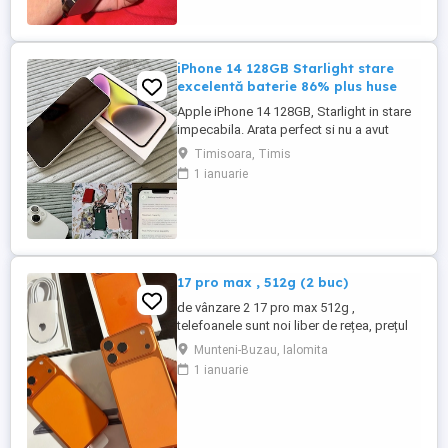
iPhone 14 128GB Starlight stare
excelentă baterie 86% plus huse
Apple iPhone 14 128GB, Starlight in stare
impecabila. Arata perfect si nu a avut
niciodată probleme. Vine cu cutie si cablu
Timisoara, Timis
de încărcare precum si 6 huse de
1 ianuarie
protecție, doua din ele Styleash Munich cu
șnur. 1400 fără huse 1500 cu huse. Nu ma
il dau mai ieftin pentru ca iau de la Flip
1400 pe el dar ...
17 pro max , 512g (2 buc)
de vânzare 2 17 pro max 512g ,
telefoanele sunt noi liber de rețea, prețul
este de 6500 pe bucată sau 12000
Munteni-Buzau, Ialomita
ambele! mulțumesc
1 ianuarie