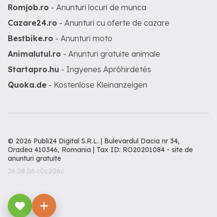
Romjob.ro
- Anunturi locuri de munca
Cazare24.ro
- Anunturi cu oferte de cazare
Bestbike.ro
- Anunturi moto
Animalutul.ro
- Anunturi gratuite animale
Startapro.hu
- Ingyenes Apróhirdetés
Quoka.de
- Kostenlose Kleinanzeigen
© 2026 Publi24 Digital S.R.L. | Bulevardul Dacia nr 34,
Oradea 410346, Romania | Tax ID: RO20201084 -
site de
anunturi gratuite
26.08.06.c0c206c