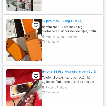
șnur. 1400 fără huse 1500 cu huse. Nu ma
il dau mai ieftin pentru ca iau de la Flip
1400 pe el dar ...
17 pro max , 512g (2 buc)
de vânzare 2 17 pro max 512g ,
telefoanele sunt noi liber de rețea, prețul
este de 6500 pe bucată sau 12000
Munteni-Buzau, Ialomita
ambele! mulțumesc
1 ianuarie
iPhone 14 Pro Max stare perfectă
Telefonul este în stare perfectă fără
zgârieturi fără defecte totul ca nou cer
2000 de lei pe el l-am folosit doar eu este
Ploiesti, Prahova
un telefon foarte bun al ofer pentru ca l-
1 ianuarie
am înlocuit dar este în stare perfectă