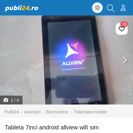
publi
24
.ro
13
1
/ 4
Publi24
Anunțuri
Electronice
Telefoane mobile
Tableta 7inci android allview wifi sim