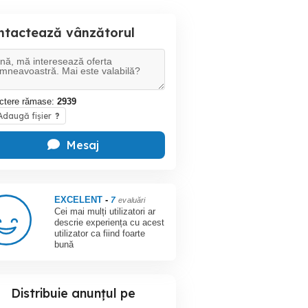
ntactează vânzătorul
ctere rămase:
2939
daugă fișier
?
Mesaj
EXCELENT
-
7
evaluări
Cei mai mulți utilizatori ar
descrie experiența cu acest
utilizator ca fiind foarte
bună
Distribuie anunțul pe