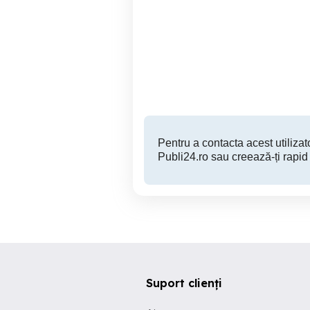
Samsung Galaxy S24 Ultra
256GB
Covasna
1,850 RON
Pentru a contacta acest utilizato
Publi24.ro sau creează-ți rapid
Suport clienți