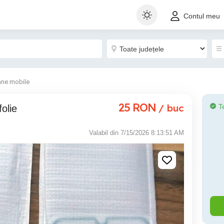
Contul meu
ane mobile
25
RON
/ buc
T
olie
Valabil din 7/15/2026 8:13:51 AM