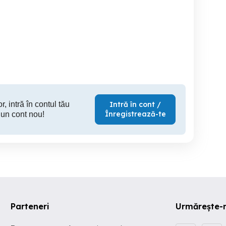
iphone 13 pro
Samsung S21 ultra 5G
Vand tel huawei dual sim
cu folia de
se
Voluntari
Sector 6
Cl
1,000 RON
500 RON
25
r, intră în contul tău
Intră în cont /
Înregistrează-te
 un cont nou!
Parteneri
Urmărește-