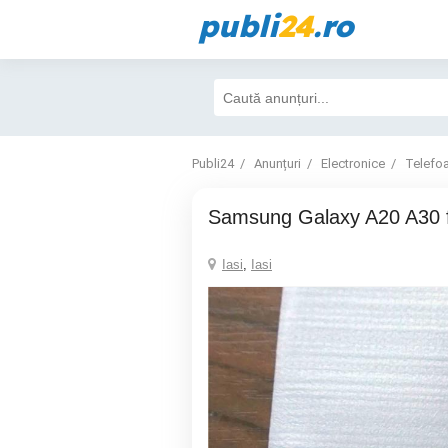
publi
24
.ro
Publi24
Anunțuri
Electronice
Telefo
Samsung Galaxy A20 A30 f
Iasi
,
Iasi