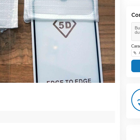
Co
Cara
A