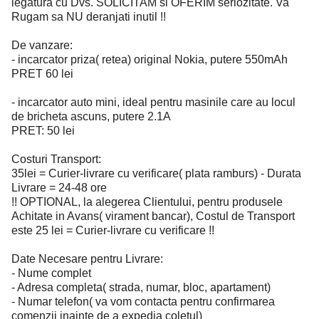
legatura cu Dvs. SOLICITAM si OFERIM seriozitate. Va
Rugam sa NU deranjati inutil !!
De vanzare:
- incarcator priza( retea) original Nokia, putere 550mAh
PRET 60 lei
- incarcator auto mini, ideal pentru masinile care au locul
de bricheta ascuns, putere 2.1A
PRET: 50 lei
Costuri Transport:
35lei = Curier-livrare cu verificare( plata ramburs) - Durata
Livrare = 24-48 ore
!! OPTIONAL, la alegerea Clientului, pentru produsele
Achitate in Avans( virament bancar), Costul de Transport
este 25 lei = Curier-livrare cu verificare !!
Date Necesare pentru Livrare:
- Nume complet
- Adresa completa( strada, numar, bloc, apartament)
- Numar telefon( va vom contacta pentru confirmarea
comenzii inainte de a expedia coletul)