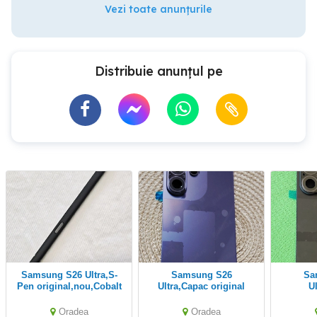
Vezi toate anunțurile
Distribuie anunțul pe
Samsung S26 Ultra,S-
Samsung S26
Samsung S26
Pen original,nou,Cobalt
Ultra,Capac original
U
Violet.
nou,Cobalt Violet!
origi
Oradea
Oradea