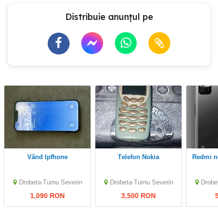
Distribuie anunțul pe
Vând Ipfhone
Telefon Nokia
Redmi note 10 5G model
Drobeta-Turnu Severin
Drobeta-Turnu Severin
Drobe
1,090 RON
3,500 RON