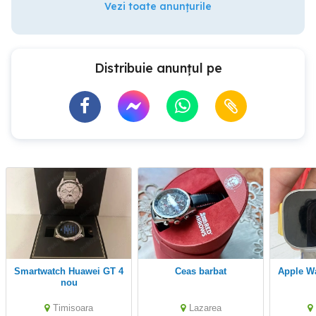
Vezi toate anunțurile
Distribuie anunțul pe
Smartwatch Huawei GT 4
ceas barbat
Apple W
nou
Timisoara
Lazarea