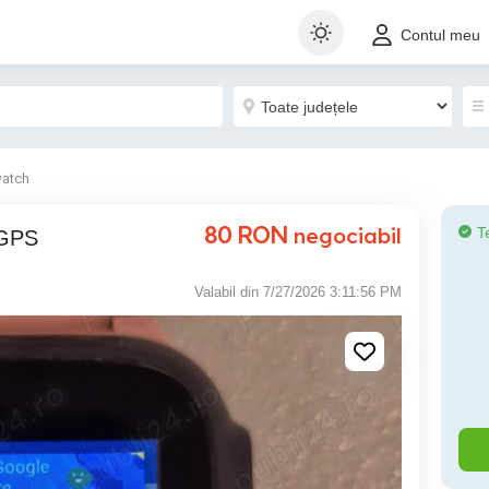
Contul meu
atch
80
RON
negociabil
T
 GPS
Valabil din 7/27/2026 3:11:56 PM