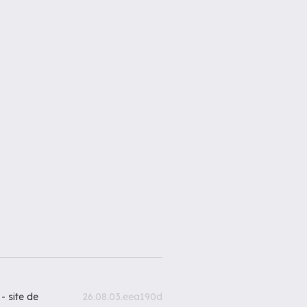
 -
site de
26.08.03.eea190d