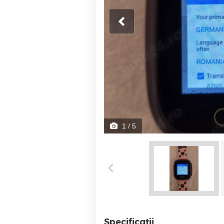
1
/ 5
Specificații