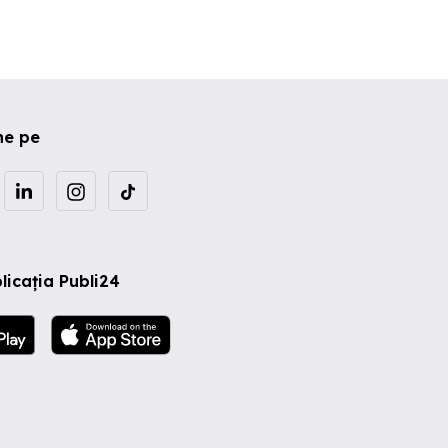
ne pe
licația Publi24