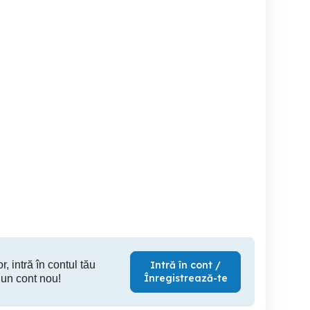
Vand urgent ceas
Curele de ceas
Vânzare smartwatch
rtwatch Amazfit Bip U
Garmin F
Sector 3
Sector 3
S
50 RON
7 RON
35
r, intră în contul tău
Intră în cont /
Înregistrează-te
 un cont nou!