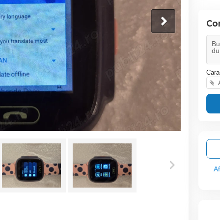
Co
Cara
A
A