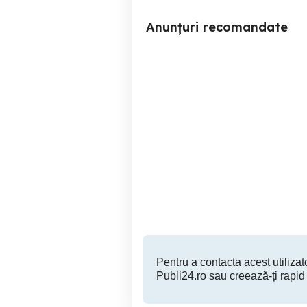
Anunțuri recomandate
Smart Watch ROHS Model
Y13, nou
Sma
Sector 2
35 RON
Pentru a contacta acest utilizato
Publi24.ro sau creează-ți rapid