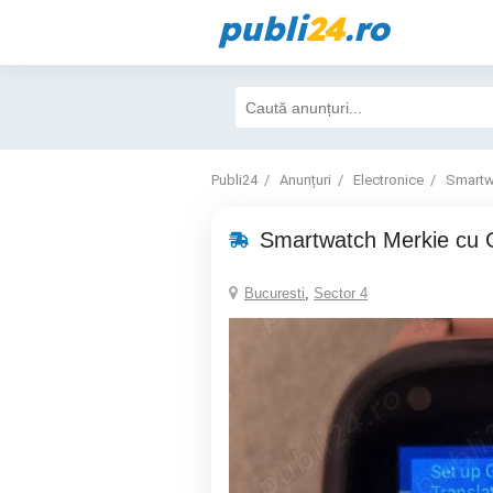
publi
24
.ro
Publi24
Anunțuri
Electronice
Smartw
Smartwatch Merkie cu
Bucuresti
,
Sector 4