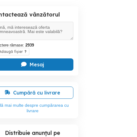
ntactează vânzătorul
ctere rămase:
2939
daugă fișier
?
Mesaj
Cumpără cu livrare
flă mai multe despre cumpărarea cu
livrare
Distribuie anunțul pe