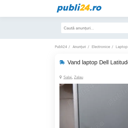
publi
24
.ro
Publi24
Anunțuri
Electronice
Laptop
Vand laptop Dell Latitu
Salaj
,
Zalau