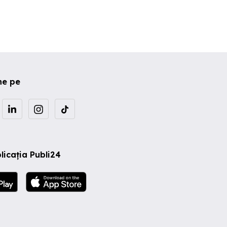
ne pe
licația Publi24