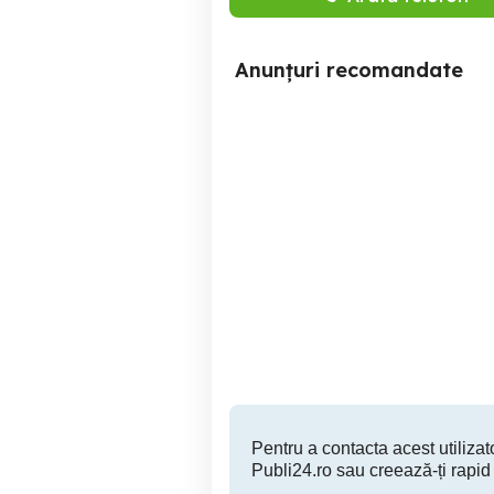
Anunțuri recomandate
Touch Panel Lenovo
ThinkPad T460 14.0" FHD
IPS LCD screen 00NY409
in-touch
Sector 6
150 RON
Pentru a contacta acest utilizato
Publi24.ro sau creează-ți rapid