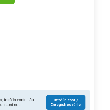
Laptop dell - 2 bucati
Laptop Dell Latitude E6330
Laptop Dell Latitude
E5540, 
(factură),
SSD Samsun
Sector 6
Cluj-Napoca
HD
150 RON
760 RON
50
r, intră în contul tău
Intră în cont /
Înregistrează-te
 un cont nou!