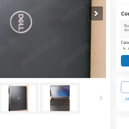
Co
Cara
A
A