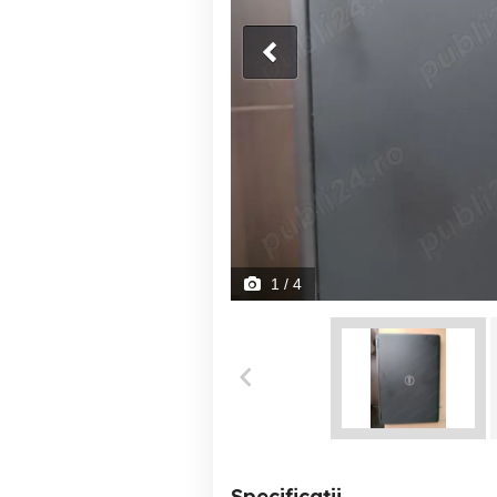
1
/ 4
Specificații