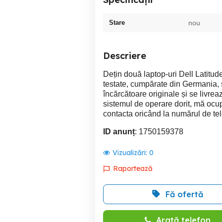
Stare
nou
Descriere
Dețin două laptop-uri Dell Latitud
testate, cumpărate din Germania, 
încărcătoare originale și se livreaz
sistemul de operare dorit, mă ocu
contacta oricând la numărul de tel
ID anunț
: 1750159378
Vizualizări:
0
Raportează
Fă ofertă
Arată telefon