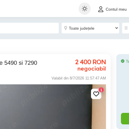
Contul meu
2 400
RON
T
de 5490 si 7290
negociabil
Valabil din 8/7/2026 11:57:47 AM
1