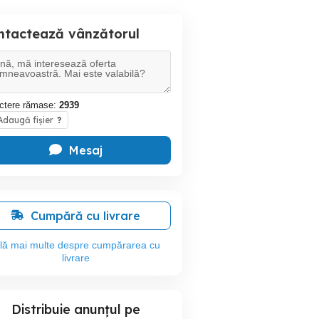
ntactează vânzătorul
ctere rămase:
2939
daugă fișier
?
Mesaj
Cumpără cu livrare
flă mai multe despre cumpărarea cu
livrare
Distribuie anunțul pe